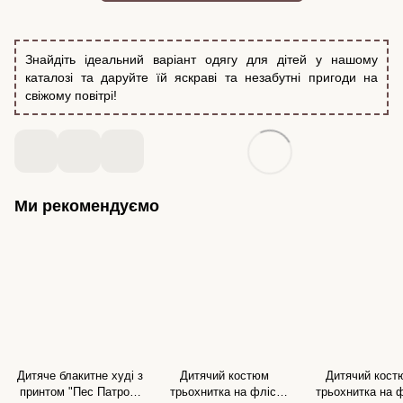
Знайдіть ідеальний варіант одягу для дітей у нашому
каталозі та даруйте їй яскраві та незабутні пригоди на
свіжому повітрі!
Ми рекомендуємо
Дитяче блакитне худі з
Дитячий костюм
Дитячий кост
принтом "Пес Патрон"
трьохнитка на флісі
трьохнитка на ф