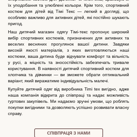
їх уподобання та улюблені кольори. Крім того, спортивний
костюм для дітей від Тімі Текс — легкий в догляді, що
особливо важливо для активних дітей, які постійно шукають
пригод.
Наш дитячий магазин одягу Тімі-текс пропонує широкий
вибір спортивних костюмів, призначених для активних та
веселих весняних прогулянок вашої дитини. Завдяки
високій якості матеріалів, з яких виготовляються наші
костюми, ваша дитина буде відчувати комфорт та вільність
у русі, а міцність та зносостійкість забезпечать тривале
користування. В наявності дитячий спортивний костюм для
хлопчика та дівчинки — ви зможете обрати оптимальний
варіант, який виражатиме індивідуальність малечі.
Купуйте дитячий одяг від виробника Timi tex вигідно, адже
наша компанія відкрита до співпраці та надає можливість
гуртових закупівель. Ми надаємо зручні умови, що роблять
покупки вигідними та дозволяють успішно розвивати власну
справу.
СПІВПРАЦЯ З НАМИ