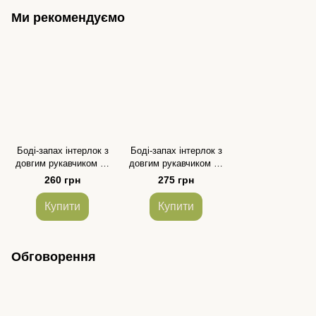
Ми рекомендуємо
Боді-запах інтерлок з
Боді-запах інтерлок з
довгим рукавчиком на
довгим рукавчиком на
манжетах для дівчинки
манжетах для дівчинки
260 грн
275 грн
та хлопчика
та хлопчика
Купити
Купити
Обговорення