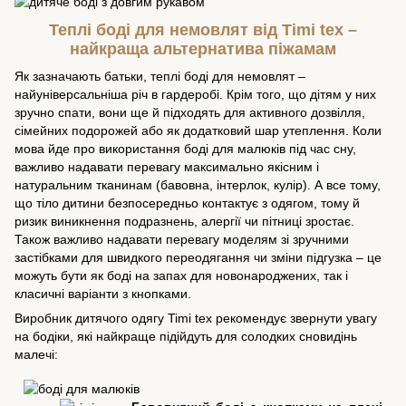
Теплі боді для немовлят від Timi tex –
найкраща альтернатива піжамам
Як зазначають батьки, теплі боді для немовлят –
найуніверсальніша річ в гардеробі. Крім того, що дітям у них
зручно спати, вони ще й підходять для активного дозвілля,
сімейних подорожей або як додатковий шар утеплення. Коли
мова йде про використання боді для малюків під час сну,
важливо надавати перевагу максимально якісним і
натуральним тканинам (бавовна, інтерлок, кулір). А все тому,
що тіло дитини безпосередньо контактує з одягом, тому й
ризик виникнення подразнень, алергії чи пітниці зростає.
Також важливо надавати перевагу моделям зі зручними
застібками для швидкого переодягання чи зміни підгузка – це
можуть бути як боді на запах для новонароджених, так і
класичні варіанти з кнопками.
Виробник дитячого одягу Timi tex рекомендує звернути увагу
на бодіки, які найкраще підійдуть для солодких сновидінь
малечі: