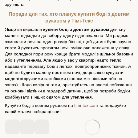
зручність.
Поради для тих, хто планує купити боді з довгим
рукавом у Тімі-Текс
Якщо ви вирішили
купити боді з довгим рукавом
для сну
малечі, підходьте до вибору одягу відповідально. Ми радимо
замовляти речі на один розмір більші, щоб дитині було зручно
спати й рухатись протягом ночі, змінюючи положення у ліжку.
Для холодної пори року краще брати моделі з щільної бавовни
або з утепленням. Але якщо у вас у квартирі надто тепло,
надавайте перевагу боді з легких, повітропроникних тканин. А
щоб не будити малечу протягом ночі, доцільніше купувати
моделі зі зручними застібками (кнопки між ніжками або на
запах). Щодо колірної гами, орієнтуйтесь на власні побажання
та основні відтінки в гардеробі дитини, щоб за потреби бодіки
комбінувати з інших одягом для утеплення.
Купуйте боді з довгим рукавом на
timi-tex.com
та подаруйте
вашій малечі найкращі сни!