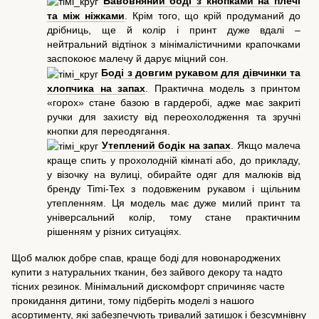
Бавовняний боді з кнопками на плечі
та між ніжками
. Крім того, що крій продуманий до
дрібниць, ще й колір і принт дуже вдалі –
нейтральний відтінок з мінімалістичними крапочками
заспокоює малечу й дарує міцний сон.
Боді з довгим рукавом для дівчинки та
хлопчика на запах
. Практична модель з принтом
«горох» стане базою в гардеробі, адже має закриті
ручки для захисту від переохолодження та зручні
кнопки для переодягання.
Утеплений бодік на запах
. Якщо малеча
краще спить у прохолодній кімнаті або, до прикладу,
у візочку на вулиці, обирайте одяг для малюків від
бренду Timi-Tex з подовженим рукавом і щільним
утепленням. Ця модель має дуже милий принт та
універсальний колір, тому стане практичним
рішенням у різних ситуаціях.
Щоб малюк добре спав, краще боді для новонароджених
купити з натуральних тканин, без зайвого декору та надто
тісних резинок. Мінімальний дискомфорт спричиняє часте
прокидання дитини, тому підберіть моделі з нашого
асортименту, які забезпечують тривалий затишок і безсумнівну