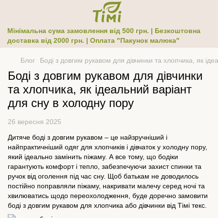
Мінімальна сума замовлення від 500 грн. | Безкоштовна
доставка від 2000 грн. | Оплата "Пакунок малюка"
Блог
Боді з довгим рукавом для дівчинки та хлопчика, як іде
Боді з довгим рукавом для дівчинки
та хлопчика, як ідеальний варіант
для сну в холодну пору
26 вересня 2025
Дитяче боді з довгим рукавом – це найзручніший і
найпрактичніший одяг для хлопчиків і дівчаток у холодну пору,
який ідеально замінить піжаму. А все тому, що бодіки
гарантують комфорт і тепло, забезпечуючи захист спинки та
ручок від оголення під час сну. Щоб батькам не доводилось
постійно поправляли піжаму, накривати малечу серед ночі та
хвилюватись щодо переохолодження, буде доречно замовити
боді з довгим рукавом для хлопчика або дівчинки від Тімі текс.