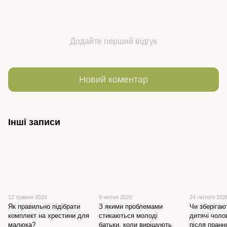
Додайте перший відгук
Новий коментар
Інші записи
12 травня 2026
9 квітня 2026
24 лютого 202
Як правильно підібрати
З якими проблемами
Чи зберігаю
комплект на хрестини для
стикаються молоді
дитячі чоло
малюка?
батьки, коли вирішують
після пранн