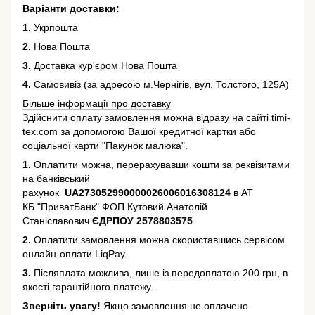
Варіанти доставки:
1.
Укрпошта
2.
Нова Пошта
3.
Доставка кур'єром Нова Пошта
4.
Самовивіз (за адресою м.Чернігів, вул. Толстого, 125А)
Більше інформації про доставку
Здійснити оплату замовлення можна відразу на сайті timi-
tex.com за допомогою Вашої кредитної картки або
соціальної карти "Пакунок малюка".
1.
Оплатити можна, перерахувавши кошти за реквізитами
на банківський
рахунок
UA273052990000026006016308124
в АТ
КБ "ПриватБанк" ФОП Кутовий Анатолій
Станіславович
ЄДРПОУ 2578803575
2.
Оплатити замовлення можна скориставшись сервісом
онлайн-оплати LiqPay.
3.
Післяплата можлива, лише із передоплатою 200 грн, в
якості гарантійного платежу.
Зверніть увагу!
Якщо замовлення не оплачено