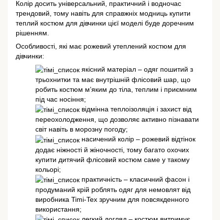
Колір досить універсальний, практичний і водночас
трендовий, тому навіть для справжніх модниць купити
теплий костюм для дівчинки цієї моделі буде доречним
рішенням.
Особливості, які має рожевий утеплений костюм для
дівчинки:
якісний матеріал – одяг пошитий з
трьохнитки та має внутрішній флісовий шар, що
робить костюм м’яким до тіла, теплим і приємним
під час носіння;
відмінна теплоізоляція і захист від
переохолодження, що дозволяє активно пізнавати
світ навіть в морозну погоду;
насичений колір – рожевий відтінок
додає ніжності й жіночності, тому багато охочих
купити дитячий флісовий костюм саме у такому
кольорі;
практичність – класичний фасон і
продуманий крій роблять одяг для немовлят від
виробника Timi-Tex зручним для повсякденного
використання;
легкий догляд – костюм витримує