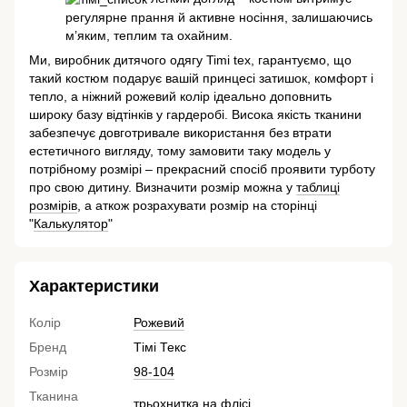
регулярне прання й активне носіння, залишаючись
м’яким, теплим та охайним.
Ми, виробник дитячого одягу Timi tex, гарантуємо, що
такий костюм подарує вашій принцесі затишок, комфорт і
тепло, а ніжний рожевий колір ідеально доповнить
широку базу відтінків у гардеробі. Висока якість тканини
забезпечує довготривале використання без втрати
естетичного вигляду, тому замовити таку модель у
потрібному розмірі – прекрасний спосіб проявити турботу
про свою дитину. Визначити розмір можна у
таблиці
розмірів
, а аткож розрахувати розмір на сторінці
"
Калькулятор
"
Характеристики
Колір
Рожевий
Бренд
Тімі Текс
Розмір
98-104
Тканина
трьохнитка на флісі