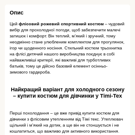
Опис
Цей
флісовий рожевий спортивний костюм
– чудовий
вибір для прохолодної погоди, щоб забезпечити малечі
затишок і комфорт. Він теплий, м’який і зручний, тому
неодмінно стане улюбленим комплектом для прогулянок,
ігор чи щоденного носіння. Стильний костюм трьохнитка
на флісі дитячий нашого виробництва поєднує в собі
найважливіші критерії, які важливі для турботливих
батьків, тому це дійсно базовий елемент осінньо-
зимового гардероба.
Найкращий варіант для холодного сезону
– купити костюм для дівчинки у Timi-Tex
Перші похолодання – це вже привід купити костюм для
дівчинки з флісовим утепленням від Тімі текс. Утеплювач
щільний і м'який на дотик, а ще він не стоншується і не
кошлатиться, що важливо для активного використання.