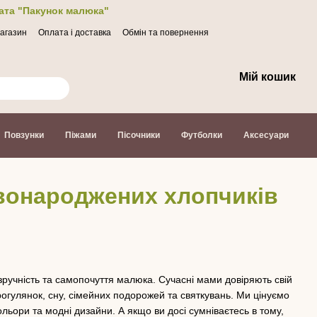
лата "Пакунок малюка"
магазин
Оплата і доставка
Обмін та повернення
Мій кошик
Повзунки
Піжами
Пісочники
Футболки
Аксесуари
вонароджених хлопчиків
 зручність та самопочуття малюка. Сучасні мами довіряють свій
прогулянок, сну, сімейних подорожей та святкувань. Ми цінуємо
ьори та модні дизайни. А якщо ви досі сумніваєтесь в тому,