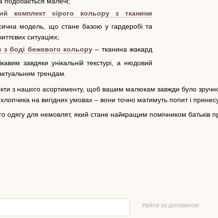
а подобається малечі;
чий комплект сірого кольору з тканини
ична модель, що стане базою у гардеробі та
життєвих ситуаціях;
 з боді бежевого кольору
– тканина жакард
ікавим завдяки унікальній текстурі, а нюдовий
є актуальним трендам.
лекти з нашого асортименту, щоб вашим малюкам завжди було зручн
 хлопчика на вигідних умовах – вони точно матимуть попит і принес
ого одягу для немовлят, який стане найкращим помічником батьків 
Увійти за допомогою