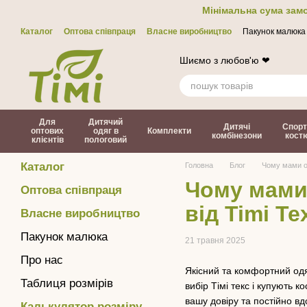
Перейти до основного контенту
Мінімальна сума замо
Каталог
Оптова співпраця
Власне виробництво
Пакунок малюка
Контакти
ЗМІ про нас
Політика конфіденційності
Договір офер
Шиємо з любов'ю ❤
Для
Дитячий
Дитячі
Спорт
оптових
одяг в
Комплекти
комбінезони
кост
клієнтів
пологовий
Каталог
Головна
Блог
Чому мами о
Чому мами
Оптова співпраця
від Timi Te
Власне виробництво
Пакунок малюка
21 травня 2025
Про нас
Якісний та комфортний одяг
Таблиця розмірів
вибір Тімі текс і купують 
вашу довіру та постійно в
Калькулятор розміру