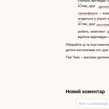
стильно виглядає т
дитя
трансферлі
– клас
згодиться у різних 
костюм
робить комплект ц
відтінок відповіда
Обирайте ці та інші комп
дитячі костюмчики опт для
Тімі Текс – магазин дитяч
Новий коментар