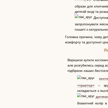
образи для хлопчиків
дитячій моді та роз
Доступна 
запропонувати якісн
пошиті з натуральних
Головна причина, чому дит
комфорту та доступної цін
Я
Вирішили купити костюм
але розгубились серед а
підбіркою наших бестселе
кос
«трактор»
– зруч
складається з льолі
дитячи
блакитний колір 