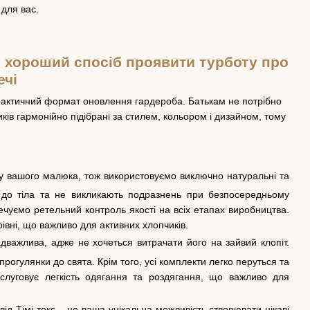
 для вас.
– хороший спосіб проявити турботу про
ечі
практичний формат оновлення гардероба. Батькам не потрібно
ків гармонійно підібрані за стилем, кольором і дизайном, тому
ку вашого малюка, тож використовуємо виключно натуральні та
і до тіла та не викликають подразнень при безпосередньому
ечуємо ретельний контроль якості на всіх етапах виробництва.
рівні, що важливо для активних хлопчиків.
дважлива, адже не хочеться витрачати його на зайвий клопіт.
прогулянки до свята. Крім того, усі комплекти легко перуться та
луговує легкість одягання та роздягання, що важливо для
д Тімі текс – це ваша унікальна можливість створювати цікаві