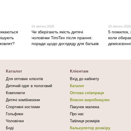
24 лютого 2026
10 лютого 2026
тикаються
Чи зберігають якість дитячі
5 помилок, 
рішують
чоловічки TimiTex після прання:
коли обирає
мовлят?
поради щодо доглдяду для батьків
демісезонні
Каталог
Клієнтам
Для оптових клієнтів
Вхід до кабінету
Дитячий одяг в пологовий
Каталог
Комплекти
Оптова співпраця
Дитячі комбінезони
Власне виробництво
Спортивні костюми
Пакунок малюка
Гольфики
Про нас
Чоловічки
Таблиця розмірів
Боді
Калькулятор розміру