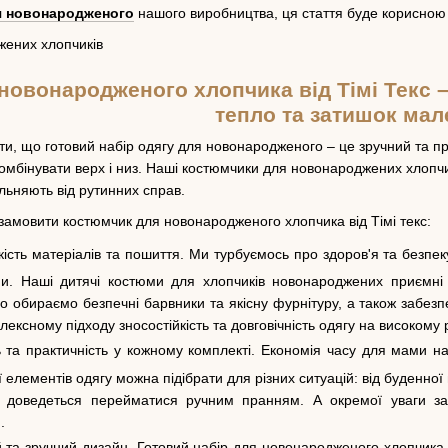
я новонародженого
нашого виробництва, ця стаття буде корисною
 новонародженого хлопчика від Тімі Текс 
тепло та затишок мал
ти, що готовий набір одягу для новонародженого – це зручний та 
комбінувати верх і низ. Наші костюмчики для новонароджених хлопчи
ільняють від рутинних справ.
 замовити костюмчик для новонародженого хлопчика від Тімі текс:
ість матеріалів та пошиття. Ми турбуємось про здоров'я та безпе
ини. Наші дитячі костюми для хлопчиків новонароджених приємн
но обираємо безпечні барвники та якісну фурнітуру, а також забезп
ексному підходу зносостійкість та довговічність одягу на високому 
 та практичність у кожному комплекті. Економія часу для мами на
 елементів одягу можна підібрати для різних ситуацій: від буденної 
 доведеться перейматися ручним пранням. А окремої уваги зас
.
та зручний дизайн. Готовий набір для новонародженого хлопчика ві