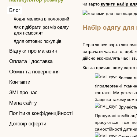
чи варто
купити набір дл
Блог
#одяг малюка в пологовий
Набір одягу для
#як підібрати розмір одягу
для немовлят
#для оптових покупців
Перш за все варто зазначи
Відгуки про магазин
витрачати час на те, щоб 
дійсно економлять час і зв
Оплата і доставка
Кілька причин, чому варто
Обмін та повернення
Висока як
Контакти
гіпоалергенні ткан
ЗМІ про нас
контакті. Ми ретель
Завдяки такому компл
Мапа сайту
Зручність
Політика конфіденційності
Продумані комбінації
прасуються, тож не
Договір оферти
самостійності дитини
Стильний 