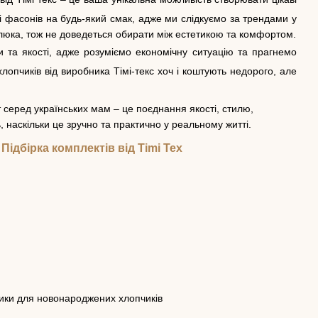
в і фасонів на будь-який смак, адже ми слідкуємо за трендами у
люка, тож не доведеться обирати між естетикою та комфортом.
 та якості, адже розуміємо економічну ситуацію та прагнемо
опчиків від виробника Тімі-текс хоч і коштують недорого, але
 серед українських мам – це поєднання якості, стилю,
 наскільки це зручно та практично у реальному житті.
дбірка комплектів від Timi Tex