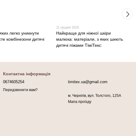
11 грудня 2025
яких легко уникнути
Найкраще для ніжної шкіри
те комбінезони дитячі
малюка: матеріали, з яких шиють
дитячі піжами ТіміТекс:
Контактна інформація
0674605254
timitex.ua@gmail.com
Передзвонити вам?
м. Чернігів, вул. Толстого, 125А
Мапа проїзду