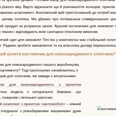
 різного віку. Варто відзначити ще й різноманіття кольорів, принті
ширюємо асортимент. Анатомічний крій пристосований до потреб ма
цінова політика. Ми дбаємо про оптимальне співвідношення ціни
ий продукт за розумною ціною. Красиві костюмчики для немовлят хл
 тканин і відповідають всім санітарно-гігієнічним вимогам.
ячий одяг для немовлят Timi tex у комплектах має стабільний попит
и. Радимо зробити замовлення та на власному досвіді переконатись,
кий купити костюмчик для новонародженого хлопчика? Пі
чик для новонародженого нашого виробництва,
сортименту? Тоді пропонуємо ознайомитись з
рів для хлопчиків, які завжди є актуальними:
тюм для новонародженого з принтом
на модель з натуральної бавовни, що
, повзунків і легенької шапочки;
й комплект з принтом «автомобілі»
– ніжний
в поєднанні з різнобарвними машинками дуже