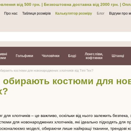
влення від 500 грн. | Безкоштовна доставка від 2000 грн. | Оп
Про нас
Таблиця розмірів
Калькулятор розміру
Блог
Відгуки про 
ти
ивні
Лонгсліви,
Гольфики
Чоловічки
Боді
Штанці
юми
кофтинки
бирають костюми для новонароджених хлопчиків від Timi Tex?
 обирають костюми для но
x?
 для хлопчиків – це важливо, оскільки від нього залежить безпека,
костюми для новонароджених хлопчиків, які ідеально підходять для 
досконалюємо моделі, обираючи лише найкращі тканини, трендові кол