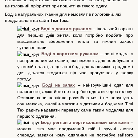
це головний пріоритет при пошитті дитячого одягу.
Боді з натуральних тканин для немовлят в пологовий, які
представлені на сайті Тімі Текс:
Боді з довгим рукавом
– ідеальний варіант
для перших днів життя, коли потрібно подбати про
максимальне збереження тепла та ніжний захист
чутливої шкіри.
Боді з коротким рукавом
– легкі моделі з
повітропроникних тканин, які підходять для перебування
у теплій палаті, а ще літні боді для хлопчиків в роддом і
для дівчаток згодяться під час прогулянок у жарку
погоду.
Боді на запах
– найзручніший одяг для
пологового, адже його не потрібно одягати через голову.
Оскільки вони повністю розстібаються і не порушують
сон малюка, онлайн-магазин з дитячими бодіками Timi
Тех радить надавати перевагу саме таким моделям для
першого одягання.
Боді реглан з вертикальними кнопками
–
модель, яка має продуманий крій і зручні кнопки
спереду, завдяки чому одягання не потребує зайвого