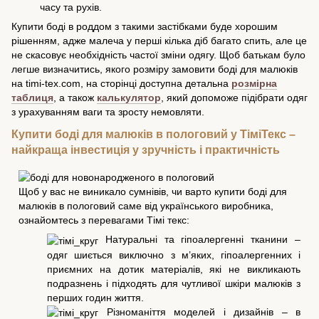
часу та рухів.
Купити боді в роддом з такими застібками буде хорошим
рішенням, адже малеча у перші кілька діб багато спить, але це
не скасовує необхідність частої зміни одягу. Щоб батькам було
легше визначитись, якого розміру замовити боді для малюків
на timi-tex.com, на сторінці доступна детальна
розмірна
таблиця
, а також
калькулятор
, який допоможе підібрати одяг
з урахуванням ваги та зросту немовляти.
Купити боді для малюків в пологовий у ТіміТекс –
найкраща інвестиція у зручність і практичність
Щоб у вас не виникало сумнівів, чи варто купити боді для
малюків в пологовий саме від українського виробника,
ознайомтесь з перевагами Тімі текс:
Натуральні та гіпоалергенні тканини –
одяг шиється виключно з м’яких, гіпоалергенних і
приємних на дотик матеріалів, які не викликають
подразнень і підходять для чутливої шкіри малюків з
перших годин життя.
Різноманіття моделей і дизайнів – в