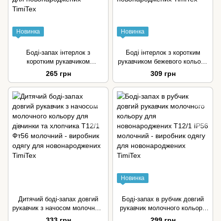
Новинка
Новинка
Боді-запах інтерлок з
Боді інтерлок з коротким
коротким рукавчиком
рукавчиком бежевого кольору
бежевого кольору для
для дівчинки та хлопчика
265 грн
309 грн
дівчинки та хлопчика
Новинка
Дитячий боді-запах довгий
Боді-запах в рубчик довгий
рукавчик з начосом молочного
рукавчик молочного кольору
кольору для дівчинки та
для новонароджених
333 грн
299 грн