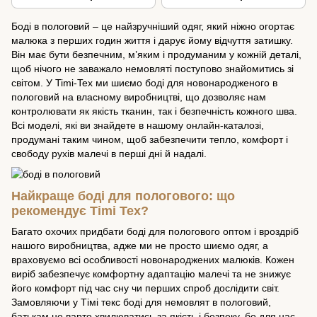
"rainbow" для дівчинки
дівчинки
Боді в пологовий – це найзручніший одяг, який ніжно огортає
малюка з перших годин життя і дарує йому відчуття затишку.
Він має бути безпечним, м’яким і продуманим у кожній деталі,
щоб нічого не заважало немовляті поступово знайомитись зі
світом. У Timi-Tex ми шиємо боді для новонародженого в
пологовий на власному виробництві, що дозволяє нам
контролювати як якість тканин, так і безпечність кожного шва.
Всі моделі, які ви знайдете в нашому онлайн-каталозі,
продумані таким чином, щоб забезпечити тепло, комфорт і
свободу рухів малечі в перші дні й надалі.
Найкраще боді для пологового: що
рекомендує Timi Тех?
Багато охочих придбати боді для пологового оптом і вроздріб
нашого виробництва, адже ми не просто шиємо одяг, а
враховуємо всі особливості новонароджених малюків. Кожен
виріб забезпечує комфортну адаптацію малечі та не знижує
його комфорт під час сну чи перших спроб дослідити світ.
Замовляючи у Тімі текс боді для немовлят в пологовий,
батькам не варто хвилюватись за якість і безпеку, бо для нас