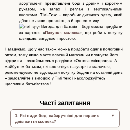
асортименті представлені боді з довгим і коротким
рукавом, на запах і реглан з вертикальними
кнопками. Тімі-Текс – виробник дитячого одягу, який
дбає не лише про якість, а й про естетику.
Вигода для батьків – боді можна придбати
за карткою «
Пакунок малюка
», що робить покупку
швидкою, вигідною і простою.
Нагадуємо, що у нас також можна придбати одяг в пологовий
оптом, тому якщо маєте власний магазин чи плануєте його
відкриття – ознайомтесь з розділом «Оптова співпраця». А
майбутнім батькам, які вже очікують зустрічі з малечею,
рекомендуємо не відкладати покупку бодіків на останній день
– замовляйте з вигодою у Тімі текс і насолоджуйтесь
щасливим батьківством!
Часті запитання
1. Які види боді найзручніші для перших
днів життя малюка?