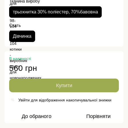
Тканина виробу
трьохнитка 30% поліестер, 70%бавовна
Стать
Дівчинка
В наявності
560 грн
Купити
Увійти
для відображення накопичувальної знижки
%
До обраного
Порівняти