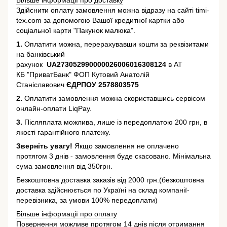
Більше інформації про доставку
Здійснити оплату замовлення можна відразу на сайті timi-
tex.com за допомогою Вашої кредитної картки або
соціальної карти "Пакунок малюка".
1.
Оплатити можна, перерахувавши кошти за реквізитами
на банківський
рахунок
UA273052990000026006016308124
в АТ
КБ "ПриватБанк" ФОП Кутовий Анатолій
Станіславович
ЄДРПОУ 2578803575
2.
Оплатити замовлення можна скориставшись сервісом
онлайн-оплати LiqPay.
3.
Післяплата можлива, лише із передоплатою 200 грн, в
якості гарантійного платежу.
Зверніть увагу!
Якщо замовлення не оплачено
протягом 3 днів - замовлення буде скасовано. Мінімальна
сума замовлення від 350грн.
Безкоштовна доставка заказів від 2000 грн.(безкоштовна
доставка здійснюється по Україні на склад компанії-
перевізника, за умови 100% передоплати)
Більше інформації про оплату
Повернення можливе протягом 14 днів після отримання