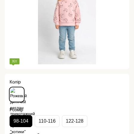
Хіт
Колір
Розмір
98-104
110-116
122-128