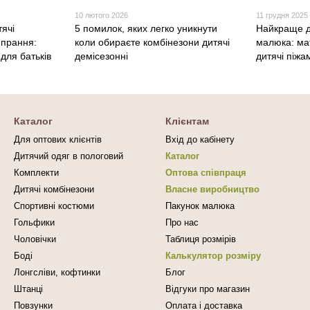
10 лютого 2026
11 грудня 2025
тячі
5 помилок, яких легко уникнути
Найкраще д
 прання:
коли обираєте комбінезони дитячі
малюка: ма
для батьків
демісезонні
дитячі піжа
Каталог
Клієнтам
Для оптових клієнтів
Вхід до кабінету
Дитячий одяг в пологовий
Каталог
Комплекти
Оптова співпраця
Дитячі комбінезони
Власне виробництво
Спортивні костюми
Пакунок малюка
Гольфики
Про нас
Чоловічки
Таблиця розмірів
Боді
Калькулятор розміру
Лонгсліви, кофтинки
Блог
Штанці
Відгуки про магазин
Повзунки
Оплата і доставка