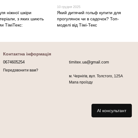
10 грудня 2025
ля ніжної шкіри
Який дитячий гольф купити для
теріали, з яких шиють
прогулянок чи в садочок? Топ-
ми ТіміТекс:
моделі від Тімі-Текс
Контактна інформація
0674605254
timitex.ua@gmail.com
Передзвонити вам?
м. Чернігів, вул. Толстого, 125А
Мапа проїзду
AI консультант