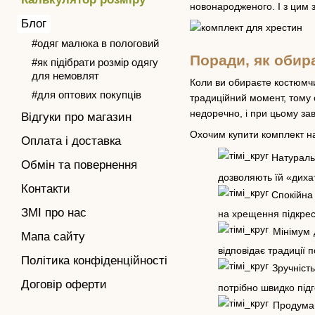
новонародженого. І з цим 
Блог
#одяг малюка в пологовий
Поради, як оби
#як підібрати розмір одягу
для немовлят
Коли ви обираєте костюмчи
#для оптових покупців
традиційний момент, тому 
недоречно, і при цьому за
Відгуки про магазин
Охочим купити комплект на
Оплата і доставка
Натуральн
Обмін та повернення
дозволяють їй «дихат
Контакти
Спокійна 
ЗМІ про нас
на хрещення підкрес
Мінімум д
Мапа сайту
відповідає традиції по
Політика конфіденційності
Зручність
Договір оферти
потрібно швидко під
Продумани