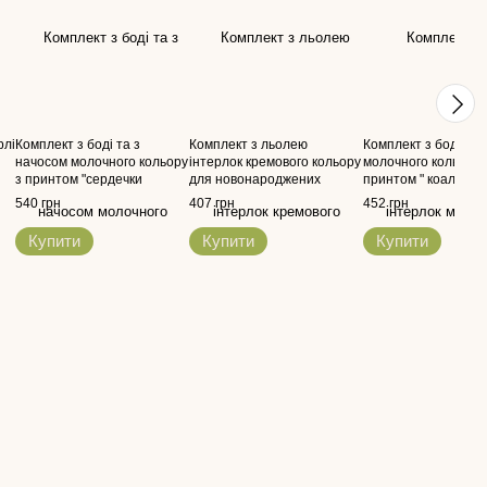
рлі
Комплект з боді та з
Комплект з льолею
Комплект з боді інт
начосом молочного кольору
інтерлок кремового кольору
молочного кольору 
з принтом "сердечки
для новонароджених
принтом " коали" дл
бежеві" для
новонароджених
540 грн
407 грн
452 грн
новонароджених
Купити
Купити
Купити