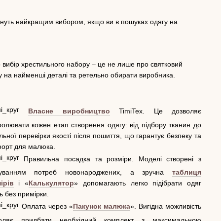
тануть найкращим вибором, якщо ви в пошуках одягу на
 вибір хрестильного набору – це не лише про святковий
агу на найменші деталі та ретельно обирати виробника.
Власне виробництво
TimiTex. Це дозволяє
ролювати кожен етап створення одягу: від підбору тканин до
льної перевірки якості після пошиття, що гарантує безпеку та
орт для малюка.
Правильна посадка та розміри. Моделі створені з
хуванням потреб новонароджених, а зручна
таблиця
ірів
і «
Калькулятор
» допомагають легко підібрати одяг
ь без примірки.
Оплата через «
Пакунок малюка
». Вигідна можливість
воляє придбати необхідний комплект з максимальною