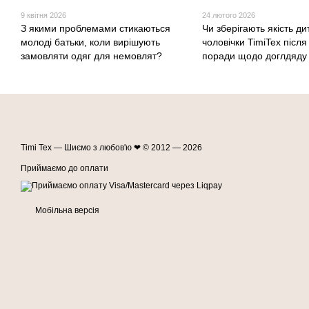
9 квітня 2026
24 лютого 2026
З якими проблемами стикаються
Чи зберігають якість ди
молоді батьки, коли вирішують
чоловічки TimiTex після
замовляти одяг для немовлят?
поради щодо доглдяду 
Timi Tex — Шиємо з любов'ю ❤ © 2012 — 2026
Приймаємо до оплати
Мобільна версія