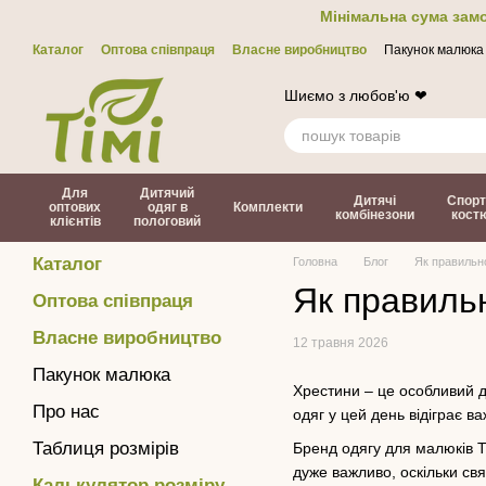
Перейти до основного контенту
Мінімальна сума замо
Каталог
Оптова співпраця
Власне виробництво
Пакунок малюка
Контакти
ЗМІ про нас
Політика конфіденційності
Договір офер
Шиємо з любов'ю ❤
Для
Дитячий
Дитячі
Спорт
оптових
одяг в
Комплекти
комбінезони
кост
клієнтів
пологовий
Каталог
Головна
Блог
Як правильно
Як правиль
Оптова співпраця
Власне виробництво
12 травня 2026
Пакунок малюка
Хрестини – це особливий д
Про нас
одяг у цей день відіграє в
Таблиця розмірів
Бренд одягу для малюків Т
дуже важливо, оскільки св
Калькулятор розміру