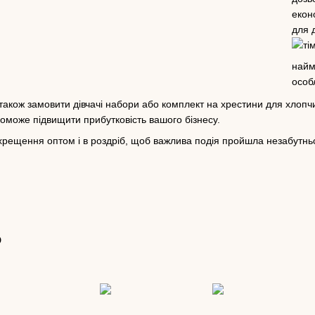
екон
для 
найм
особ
акож замовити дівчачі набори або комплект на хрестини для хлопчи
поможе підвищити прибутковість вашого бізнесу.
хрещення оптом і в роздріб, щоб важлива подія пройшла незабутньо
о