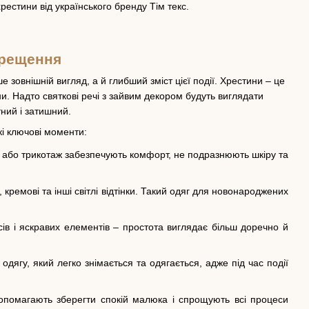
естини від українського бренду Тім текс.
хрещення
овнішній вигляд, а й глибший зміст цієї події. Хрестини – це
. Надто святкові речі з зайвим декором будуть виглядати
ний і затишний.
кі ключові моменти:
 або трикотаж забезпечують комфорт, не подразнюють шкіру та
ремові та інші світлі відтінки. Такий одяг для новонароджених
ів і яскравих елементів – простота виглядає більш доречно й
дягу, який легко знімається та одягається, адже під час події
 допомагають зберегти спокій малюка і спрощують всі процеси