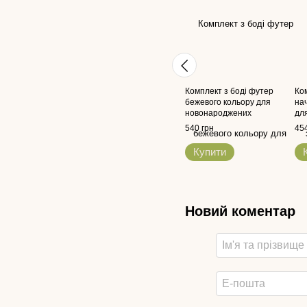
Комплект з боді футер
Ко
бежевого кольору для
на
новонароджених
дл
540 грн
454
Купити
Новий коментар