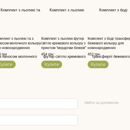
мплект з льолею та з
Комплект з льолею футер
Комплект з боді трансфе
чосом молочного кольору
світло кремового кольору з
бежевого кольору для
я новонароджених
принтом "мордочки бежеві"
новонароджених
для новонароджених
 грн
454 грн
452 грн
Купити
Купити
Купити
Увійти за допомогою