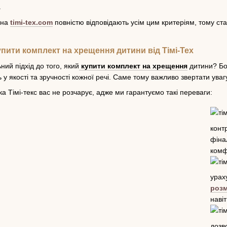
.
 на
timi-tex.com
повністю відповідають усім цим критеріям, тому с
упити комплект на хрещення дитини від Тімі-Тех
ий підхід до того, який
купити комплект на хрещення
дитини? Бо
ь у якості та зручності кожної речі. Саме тому важливо звертати ув
ка Тімі-текс вас не розчарує, адже ми гарантуємо такі переваги:
конт
фіна
комф
ура
розм
навіт
доз