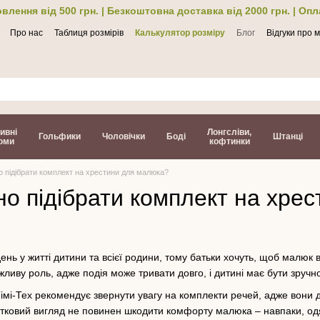
влення від 500 грн. | Безкоштовна доставка від 2000 грн. | Оп
Про нас
Таблиця розмірів
Калькулятор розміру
Блог
Відгуки про 
ти
ивні
Лонгсліви,
Гольфики
Чоловічки
Боді
Штанці
юми
кофтинки
 підібрати комплект на хрестини для малюка?
но підібрати комплект на хре
ень у житті дитини та всієї родини, тому батьки хочуть, щоб малю
ажливу роль, адже подія може тривати довго, і дитині має бути зручн
імі-Тех рекомендує звернути увагу на комплекти речей, адже вони д
ятковий вигляд не повинен шкодити комфорту малюка – навпаки, од