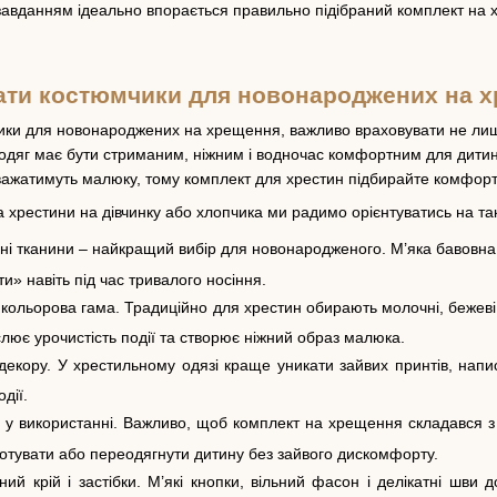
завданням ідеально впорається правильно підібраний комплект на хр
рати костюмчики для новонароджених на 
ки для новонароджених на хрещення, важливо враховувати не лише з
одяг має бути стриманим, ніжним і водночас комфортним для дитини
важатимуть малюку, тому комплект для хрестин підбирайте комфорт
 хрестини на дівчинку або хлопчика ми радимо орієнтуватись на та
і тканини – найкращий вибір для новонародженого. М’яка бавовна
и» навіть під час тривалого носіння.
кольорова гама. Традиційно для хрестин обирають молочні, бежеві, к
лює урочистість події та створює ніжний образ малюка.
екору. У хрестильному одязі краще уникати зайвих принтів, напис
дії.
 у використанні. Важливо, щоб комплект на хрещення складався з о
готувати або переодягнути дитину без зайвого дискомфорту.
й крій і застібки. М’які кнопки, вільний фасон і делікатні шви