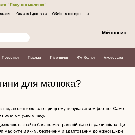
лата "Пакунок малюка"
магазин
Оплата і доставка
Обмін та повернення
Мій кошик
Повзунки
Піжами
Пісочники
Футболки
Аксесуари
стини для малюка?
к виглядав святково, але при цьому почувався комфортно. Саме
о протягом усього часу.
озволяють знайти баланс між традиційністю і практичністю. Це
яг має бути м’яким, безпечним й адаптованим до ніжної шкіри