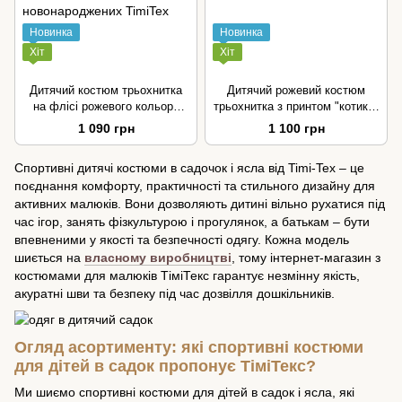
Новинка
Новинка
Хіт
Хіт
Дитячий костюм трьохнитка
Дитячий рожевий костюм
на флісі рожевого кольору
трьохнитка з принтом "котики"
для дівчинки розмір 86-116
для дівчинки розмір 110-116
1 090 грн
1 100 грн
Спортивні дитячі костюми в садочок і ясла від Timi-Tex – це
поєднання комфорту, практичності та стильного дизайну для
активних малюків. Вони дозволяють дитині вільно рухатися під
час ігор, занять фізкультурою і прогулянок, а батькам – бути
впевненими у якості та безпечності одягу. Кожна модель
шиється на
власному виробництві
, тому інтернет-магазин з
костюмами для малюків ТіміТекс гарантує незмінну якість,
акуратні шви та безпеку під час дозвілля дошкільників.
Огляд асортименту: які спортивні костюми
для дітей в садок пропонує ТіміТекс?
Ми шиємо спортивні костюми для дітей в садок і ясла, які