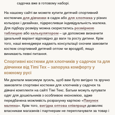
садочка вже в готовому наборі.
На нашому сайті ви можете купити дитячий спортивний
костюмчик
для дівчинки
в садок або
для хлопчика
у різних
кольорах і дизайнах, підкресливши індивідуальність малюка.
Для підбору розміру можна скористатись
розмірною
таблицею
або
калькулятором
– це допоможе визначити
ідеальний варіант відповідно до ваги та росту дитини. Крім
того, наші менеджери надають консультації охочим замовити
костюм спортивний дитячий оптом чи вроздріб, якщо
виникають певні питання.
Спортивні костюми для хлопчиків у садочок та для
дівчинки від Тіmі Тех – запорука комфорту у
кожному русі
Ми доклали максимум зусиль, щоб вам було вигідно та зручно
замовляти спортивні костюми для хлопчиків у садочок та
дівчачі комплекти на сайті Тімі Текс. Батьки можуть купувати
одяг для дошкільників з особливою економією, адже
передбачена можливість розрахунку карткою «
Пакунок
малюка
». Крім того,
вигідна оптова співпраця
дозволяє
власникам магазинів і партнерам не переплачувати за товар і