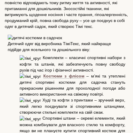
повністю відповідають тому ритму життя та активності, які
притаманні для дошкільників. Зносостійкі тканини, які
витримують щоденне носіння і часте прання, гіпоалергенність,
продуманий крій, повна свобода руху – усе це поєднує в собі
одяг в дитячий садок, який створює Тімі текс.
Дитячий одяг від виробника ТіміТекс, який найкраще
підійде для ясельного та дошкільного віку:
Комплекти – класичні спортивні набори з
кофти та штанів, які забезпечують повну свободу
рухів під час ігор і фізичної активності.
Костюми з флісом
– м’які та утеплені
дитячі спортивні костюми для садочка стануть
прекрасним рішенням для прохолодної погоди або
активного використання на свіжому повітрі.
Худі та кофти з принтами – зручний верх,
який легко поєднувати зі спортивними штанцями,
створюючи стильні комплекти на свій смак.
Спортивні штани – окремі елементи, який
можна комбінувати для власного стилю та комфорту,
якщо ви не плануєте купити спортивний костюм для