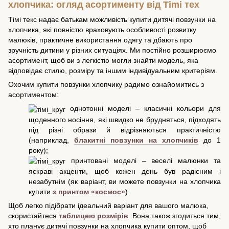
хлопчика: огляд асортименту від Тіmі тех
Тімі текс надає батькам можливість купити дитячі повзунки на
хлопчика, які повністю враховують особливості розвитку
малюків, практичне використання одягу та дбають про
зручність дитини у різних ситуаціях. Ми постійно розширюємо
асортимент, щоб ви з легкістю могли знайти модель, яка
відповідає стилю, розміру та іншим індивідуальним критеріям.
Охочим купити повзунки хлопчику радимо ознайомитись з
асортиментом:
однотонні моделі – класичні кольори для
щоденного носіння, які швидко не брудняться, підходять
під різні образи й відрізняються практичністю
(наприклад,
блакитні повзунки на хлопчиків
до 1
року);
принтовані моделі – веселі малюнки та
яскраві акценти, щоб кожен день був радісним і
незабутнім (як варіант, ви можете повзунки на хлопчика
купити
з принтом «космос»
).
Щоб легко підібрати ідеальний варіант для вашого малюка,
скористайтеся
таблицею розмірів
. Вона також згодиться тим,
хто планує дитячі повзунки на хлопчика купити оптом, щоб