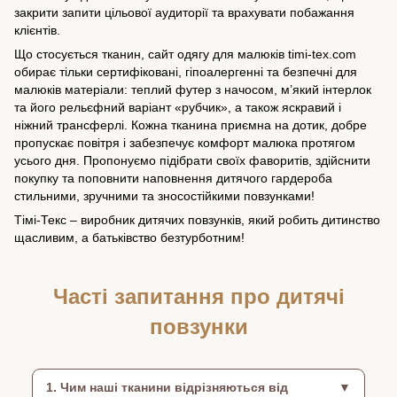
закрити запити цільової аудиторії та врахувати побажання
клієнтів.
Що стосується тканин, сайт одягу для малюків timi-tex.com
обирає тільки сертифіковані, гіпоалергенні та безпечні для
малюків матеріали: теплий футер з начосом, м’який інтерлок
та його рельєфний варіант «рубчик», а також яскравий і
ніжний трансферлі. Кожна тканина приємна на дотик, добре
пропускає повітря і забезпечує комфорт малюка протягом
усього дня. Пропонуємо підібрати своїх фаворитів, здійснити
покупку та поповнити наповнення дитячого гардероба
стильними, зручними та зносостійкими повзунками!
Тімі-Текс – виробник дитячих повзунків, який робить дитинство
щасливим, а батьківство безтурботним!
Часті запитання про дитячі
повзунки
1. Чим наші тканини відрізняються від