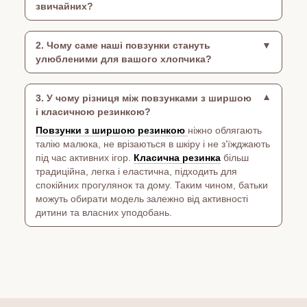
звичайних?
2. Чому саме наші повзунки стануть
улюбленими для вашого хлопчика?
3. У чому різниця між повзунками з ширшою
і класичною резинкою?
Повзунки з ширшою резинкою
ніжно облягають
талію малюка, не врізаються в шкіру і не з’їжджають
під час активних ігор.
Класична резинка
більш
традиційна, легка і еластична, підходить для
спокійних прогулянок та дому. Таким чином, батьки
можуть обирати модель залежно від активності
дитини та власних уподобань.