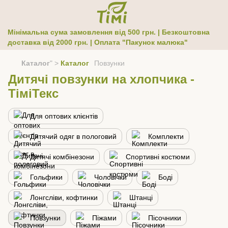
Мінімальна сума замовлення від 500 грн. | Безкоштовна
доставка від 2000 грн. | Оплата "Пакунок малюка"
Каталог
" >
Каталог
Повзунки
Дитячі повзунки на хлопчика -
ТіміТекс
Для оптових клієнтів
Дитячий одяг в пологовий
Комплекти
Дитячі комбінезони
Спортивні костюми
Гольфики
Чоловічки
Боді
Лонгсліви, кофтинки
Штанці
Повзунки
Піжами
Пісочники