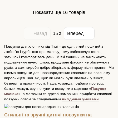
Показати ще 16 товарів
Назад
Вперед
1
з 2
Повзунки для хлопчика від Тімі – це одяг, який пошитий з
любов'ю і турботою про малечу, тому забезпечує тепло,
затишок і комфорт весь день. М’які тканини не викликають
подразнення ніжної шкіри, продумані фасони не обмежують
рухів, а самі вироби добре зберігають форму після прання. Ми
шиємо повзунки для новонароджених хлопчиків на власному
виробництві TimiTex, щоб ви могли бути впевнені у якості,
безпеці та практичності. Наша команда подбала про всіх:
батьки можуть зручно купити повзунки з карткою «
Пакунок
малюка
», а магазини та гуртові замовники придбати хлопчачі
повзунки оптом за спеціальними
вигідними умовами
.
Стильні та зручні дитячі повзунки на