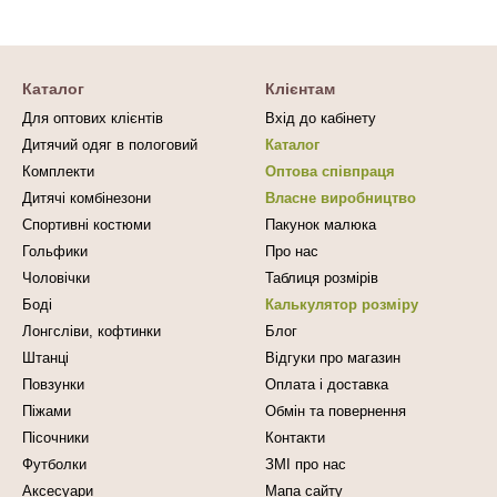
Каталог
Клієнтам
Для оптових клієнтів
Вхід до кабінету
Дитячий одяг в пологовий
Каталог
Комплекти
Оптова співпраця
Дитячі комбінезони
Власне виробництво
Спортивні костюми
Пакунок малюка
Гольфики
Про нас
Чоловічки
Таблиця розмірів
Боді
Калькулятор розміру
Лонгсліви, кофтинки
Блог
Штанці
Відгуки про магазин
Повзунки
Оплата і доставка
Піжами
Обмін та повернення
Пісочники
Контакти
Футболки
ЗМІ про нас
Аксесуари
Мапа сайту