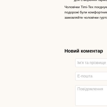
Чоловічки Timi-Tex поєдную
подорожі були комфортними
замовляйте чоловічки гурт
Новий коментар