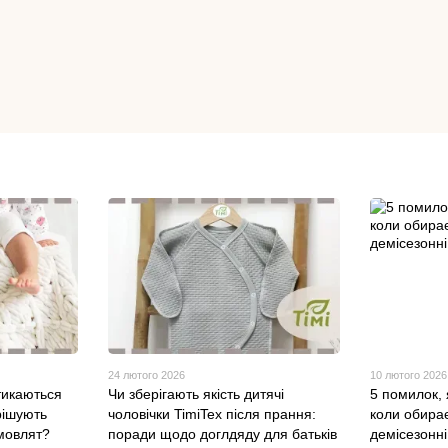
24 лютого 2026
10 лютого 2026
тикаються
Чи зберігають якість дитячі
5 помилок, 
рішують
чоловічки TimiTex після прання:
коли обирає
мовлят?
поради щодо доглдяду для батьків
демісезонні