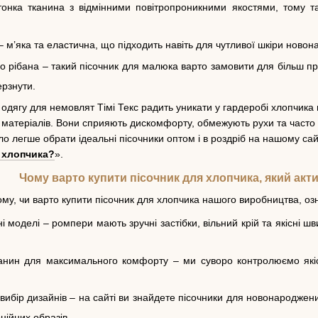
онка тканина з відмінними повітропроникними якостями, тому та
– м’яка та еластична, що підходить навіть для чутливої шкіри ново
 рібана – такий пісочник для малюка варто замовити для більш пр
ерзнути.
одягу для немовлят Тімі Текс радить уникати у гардеробі хлопчика п
их матеріалів. Вони сприяють дискомфорту, обмежують рухи та часто
ло легше обрати ідеальні пісочники оптом і в роздріб на нашому сай
 хлопчика?
».
Чому варто купити пісочник для хлопчика, який актив
ому, чи варто купити пісочник для хлопчика нашого виробництва, оз
 моделі – ромпери мають зручні застібки, вільний крій та якісні шв
анин для максимального комфорту – ми суворо контролюємо якіст
ибір дизайнів – на сайті ви знайдете пісочники для новонароджених 
нійних образів.