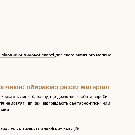
 пісочники високої якості
для свого активного малюка.
опчиків: обираємо разом матеріал
али містять лише бавовну, що дозволяє зробити вироби
я немовлят Timi tex, відповідають санітарно-гігієнічним
пчика.
ини та не викликає алергічних реакцій;