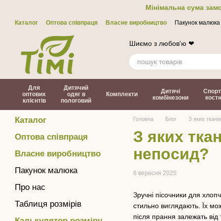
Перейти до основного контенту
Мінімальна сума замо
Каталог
Оптова співпраця
Власне виробництво
Пакунок малюка
Контакти
ЗМІ про нас
Політика конфіденційності
Договір офер
Шиємо з любов'ю ❤
Для
Дитячий
Дитячі
Спорт
оптових
одяг в
Комплекти
комбінезони
кост
клієнтів
пологовий
Каталог
Головна
Блог
З яких ткани
З яких тка
Оптова співпраця
непосид?
Власне виробництво
Пакунок малюка
6 вересня 2025
Про нас
Зручні пісочники для хлопч
Таблиця розмірів
стильно виглядають. Їх мож
після прання залежать від 
Калькулятор розміру