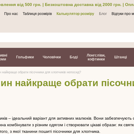
влення від 500 грн. | Безкоштовна доставка від 2000 грн. | Оп
Про нас
Таблиця розмірів
Калькулятор розміру
Блог
Відгуки про 
ти
ивні
Лонгсліви,
Гольфики
Чоловічки
Боді
Штанці
юми
кофтинки
н найкраще обрати пісочники для хлопчиків непосид?
нин найкраще обрати пісочн
иків – ідеальний варіант для активних малюків. Вони забезпечують с
на комбінувати з різним одягом і створювати цікаві образи: як святк
того, з якої тканини пошиті пісочники для хлопчика.