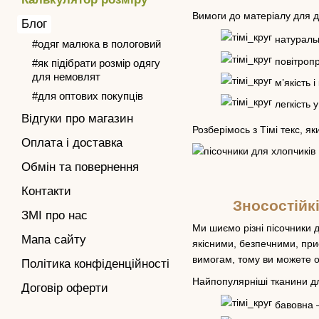
Вимоги до матеріалу для д
Блог
натуральн
#одяг малюка в пологовий
повітропр
#як підібрати розмір одягу
для немовлят
м’якість 
#для оптових покупців
легкість у
Відгуки про магазин
Розберімось з Тімі текс, 
Оплата і доставка
Обмін та повернення
Контакти
Зносостійк
ЗМІ про нас
Ми шиємо різні пісочники 
Мапа сайту
якісними, безпечними, приє
вимогам, тому ви можете об
Політика конфіденційності
Найпопулярніші тканини дл
Договір оферти
бавовна –