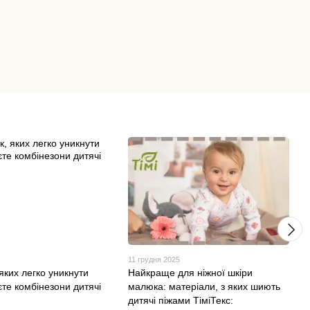
11 грудня 2025
яких легко уникнути
Найкраще для ніжної шкіри
те комбінезони дитячі
малюка: матеріали, з яких шиють
дитячі піжами ТіміТекс: