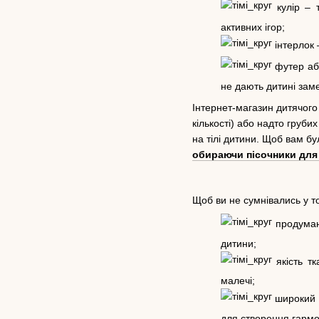
кулір – т
активних ігор;
інтерлок 
футер або
не дають дитині зам
Інтернет-магазин дитячого 
кількості) або надто груб
на тілі дитини. Щоб вам бу
обираючи пісочники для
Щоб ви не сумнівались у т
продумані
дитини;
якість тк
малечі;
широкий в
для створення гармо