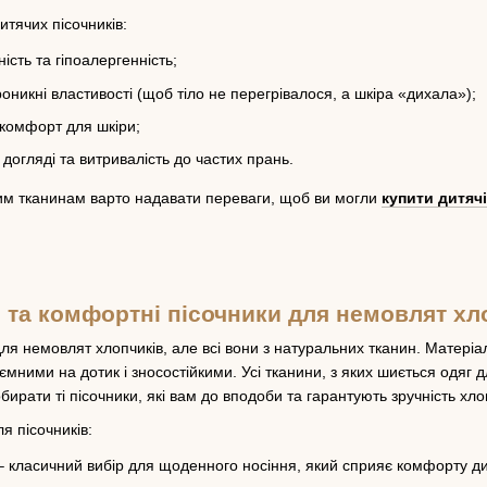
итячих пісочників:
ість та гіпоалергенність;
оникні властивості (щоб тіло не перегрівалося, а шкіра «дихала»);
і комфорт для шкіри;
 догляді та витривалість до частих прань.
яким тканинам варто надавати переваги, щоб ви могли
купити дитячі
і та комфортні пісочники для немовлят хл
для немовлят хлопчиків, але всі вони з натуральних тканин. Матері
мними на дотик і зносостійкими. Усі тканини, з яких шиється одяг дл
ирати ті пісочники, які вам до вподоби та гарантують зручність хло
я пісочників:
 класичний вибір для щоденного носіння, який сприяє комфорту дит