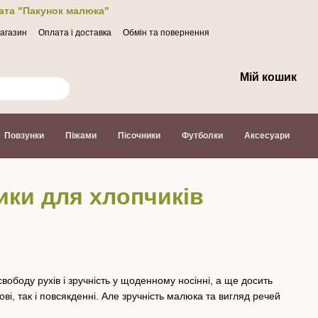
лата "Пакунок малюка"
магазин
Оплата і доставка
Обмін та повернення
Мій кошик
Повзунки
Піжами
Пісочники
Футболки
Аксесуари
ики для хлопчиків
вободу рухів і зручність у щоденному носінні, а ще досить
ові, так і повсякденні. Але зручність малюка та вигляд речей