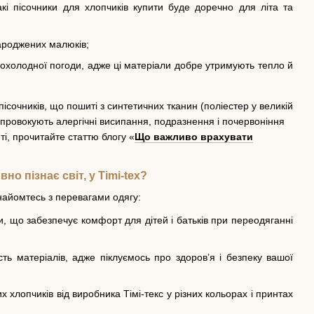
кі пісочники для хлопчиків купити буде доречно для літа та
народжених малюків;
охолодної погоди, адже ці матеріали добре утримують тепло й
ісочників, що пошиті з синтетичних тканин (поліестер у великій
 провокують алергічні висипання, подразнення і почервоніння
ті, прочитайте статтю блогу «
Що важливо врахувати
но пізнає світ, у Timi-tex?
найомтесь з перевагами одягу:
и, що забезпечує комфорт для дітей і батьків при переодяганні
ь матеріалів, адже піклуємось про здоров’я і безпеку вашої
хлопчиків від виробника Тімі-текс у різних кольорах і принтах