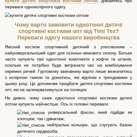
купити дитячі спортивні костюми оптом
, дізнайтесь про
переваги одноколірного одягу.
Чому варто замовити однотонні дитячі
спортивні костюми опт від Timi Tex?
Переваги одягу нашого виробництва
Якісний костюм спортивний дитячий з утепленням –
найуніверсальніший одяг для осінньо-зимового сезону. Батьки
часто купують такі однотонні комплекти з кофти та штанів,
оскільки не потрібно буде витрачати час на комбінування
окремих речей. Гуртовому замовнику варто лише визначитись
з колірною гамою та дізнатись, які відтінки є трендовими у
цьому році. Це допоможе придбати дитячі спортивні костюми
опт, які не залежуватимуться на полицях
Не дивно, чому саме однотонні спортивні костюми дитячі
оптом купують найчастіше. Ось їх головні переваги:
універсальний фасон, який підійде як
хлопцям, так і дівчатам;
нейтральні кольори, що слугують базою
дитячого гардероба;