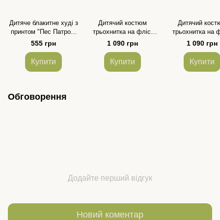
Дитяче блакитне худі з
Дитячий костюм
Дитячий кост
принтом "Пес Патрон"
трьохнитка на флісі
трьохнитка на ф
для хлопчика та
кольору хакі для
рожевого кольор
555 грн
1 090 грн
1 090 грн
дівчинки розмір 86-128
хлопчика та дівчинки
дівчинки розмір 
розмір 86-140
Купити
Купити
Купити
Обговорення
Додайте перший відгук
Новий коментар