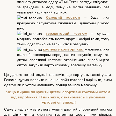
якісного дитячого одягу «Тімі-Текс» завжди слідкують
за трендами в моді, тому не могли залишити без
уваги цей насичений відтінок;
бежевий костюм
– база, яка
прекрасно пасуватиме хлопчикам і дівчаткам різного
віку;
теракотовий костюм
– сучасні
модники полюбляють нестандартні колірні гами, тому
такий одяг точно не залишиться без уваги;
костюм у кольорі хакі
– новинка, яка
стала бестселером серед наших покупців, тому такі
дитячі спортивні костюми українського виробництва
оптом закупити варто кожному власнику магазину.
Це далеко не всі моделі костюмів, що вартують вашої уваги.
Рекомендуємо перейти в наш онлайн-каталог і вирішити, яким
одягом ви б хотіли наповнити полиці вашого магазину.
Якщо вирішили купити дитячі спортивні костюми оптом
від виробника «Тімі-Текс», ознайомтесь з умовами
гуртової співпраці!
Саме у нас ви маєте змогу купити дитячий спортивний костюм
для дівчинки та хлопчика гуртом за доступними цінами.