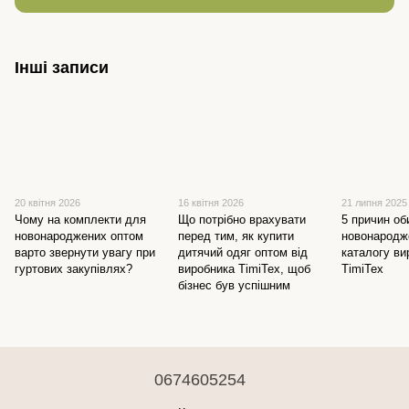
Інші записи
20 квітня 2026
16 квітня 2026
21 липня 2025
Чому на комплекти для
Що потрібно врахувати
5 причин об
новонароджених оптом
перед тим, як купити
новонародж
варто звернути увагу при
дитячий одяг оптом від
каталогу ви
гуртових закупівлях?
виробника TimiTex, щоб
TimiTex
бізнес був успішним
0674605254