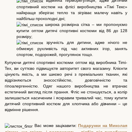
відмінна терморегуляція, адже дитячий
спортивний костюм на флісі виробництва «Тімі Текс»
найкраще зберігає тепло та зігріває малечу навіть у
найбільш прохолодні дні;
широка розмірна сітка – ми пропонуємо
купити оптом дитячі спортивні костюми від 86 до 128
розміру;
зручність для дитини, адже нічого не
обмежує рухливість під час активних ігор, занять
спортом, подорожей, прогулянок тощо.
Купуючи дитячі спортивні костюми оптом від виробника Timi-
Tex, ви суттєво підвищуєте авторитет свого магазину. Клієнти
цінують якість, а ми шиємо речі з преміальних тканин, які
відрізняються зносостійкістю, довговічністю та
гіпоалергенністю. Одяг нашого виробництва не втрачає
естетичний вигляд після прання. Фліс не стоншується, а колір
залишається насиченим і яскравим тривалий час, тому купити
дитячий спортивний костюм для хлопчика або дівчинки – це
відмінне рішення.
Вас може зацікавити:
Подарунки на Миколая
діткам, що гріють і розважають - підбір від виробника