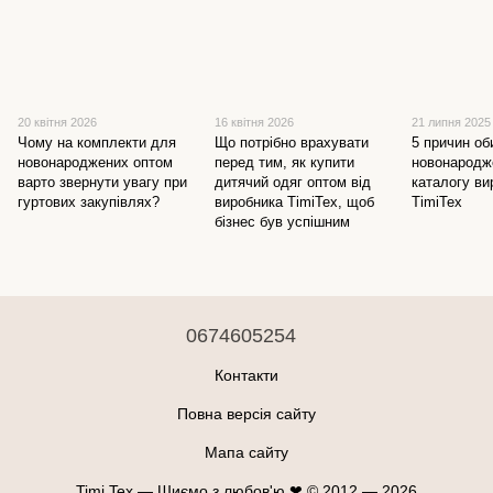
20 квітня 2026
16 квітня 2026
21 липня 2025
Чому на комплекти для
Що потрібно врахувати
5 причин об
новонароджених оптом
перед тим, як купити
новонародж
варто звернути увагу при
дитячий одяг оптом від
каталогу ви
гуртових закупівлях?
виробника TimiTex, щоб
TimiTex
бізнес був успішним
0674605254
Контакти
Повна версія сайту
Мапа сайту
Timi Tex — Шиємо з любов'ю ❤ © 2012 — 2026