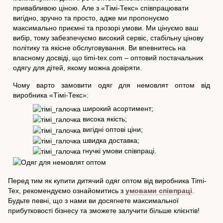
привабливою ціною. Але з «Тімі-Текс» співпрацювати
вигідно, зручно та просто, адже ми пропонуємо
максимально приємні та прозорі умови. Ми цінуємо ваш
вибір, тому забезпечуємо високий сервіс, стабільну цінову
політику та якісне обслуговування. Ви впевнитесь на
власному досвіді, що
timi-tex.com
– оптовий постачальник
одягу для дітей, якому можна довіряти.
Чому варто замовити одяг для немовлят оптом від
виробника «Тімі-Текс»:
широкий асортимент;
висока якість;
вигідні оптові ціни;
швидка доставка;
гнучкі умови співпраці.
Перед тим як купити дитячий одяг оптом від виробника Timi-
Tex, рекомендуємо ознайомитись з
умовами співпраці
.
Будьте певні, що з нами ви досягнете максимальної
прибутковості бізнесу та зможете залучити більше клієнтів!