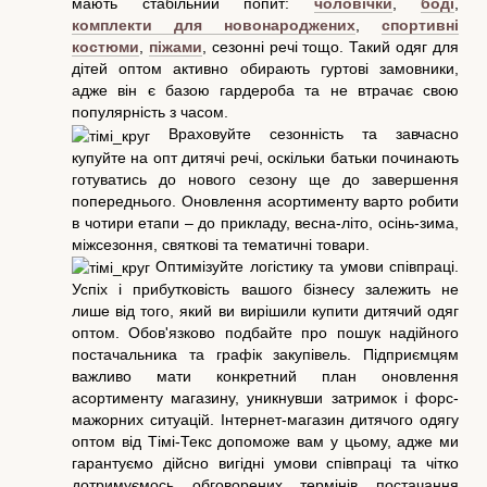
мають стабільний попит:
чоловічки
,
боді
,
комплекти для новонароджених
,
спортивні
костюми
,
піжами
, сезонні речі тощо. Такий одяг для
дітей оптом активно обирають гуртові замовники,
адже він є базою гардероба та не втрачає свою
популярність з часом.
Враховуйте сезонність та завчасно
купуйте на опт дитячі речі, оскільки батьки починають
готуватись до нового сезону ще до завершення
попереднього. Оновлення асортименту варто робити
в чотири етапи – до прикладу, весна-літо, осінь-зима,
міжсезоння, святкові та тематичні товари.
Оптимізуйте логістику та умови співпраці.
Успіх і прибутковість вашого бізнесу залежить не
лише від того, який ви вирішили купити дитячий одяг
оптом. Обов'язково подбайте про пошук надійного
постачальника та графік закупівель. Підприємцям
важливо мати конкретний план оновлення
асортименту магазину, уникнувши затримок і форс-
мажорних ситуацій. Інтернет-магазин дитячого одягу
оптом від Тімі-Текс допоможе вам у цьому, адже ми
гарантуємо дійсно вигідні умови співпраці та чітко
дотримуємось обговорених термінів постачання