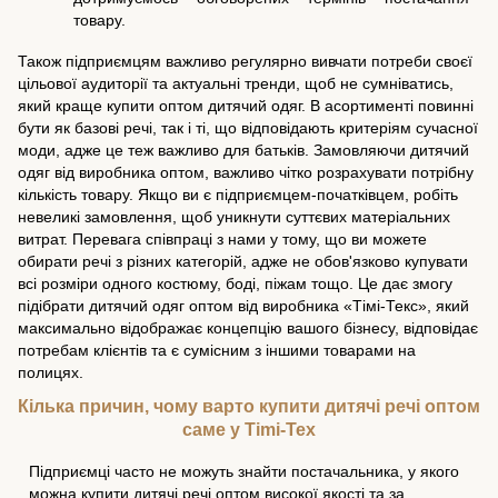
товару.
Також підприємцям важливо регулярно вивчати потреби своєї
цільової аудиторії та актуальні тренди, щоб не сумніватись,
який краще купити оптом дитячий одяг. В асортименті повинні
бути як базові речі, так і ті, що відповідають критеріям сучасної
моди, адже це теж важливо для батьків. Замовляючи дитячий
одяг від виробника оптом, важливо чітко розрахувати потрібну
кількість товару. Якщо ви є підприємцем-початківцем, робіть
невеликі замовлення, щоб уникнути суттєвих матеріальних
витрат. Перевага співпраці з нами у тому, що ви можете
обирати речі з різних категорій, адже не обов'язково купувати
всі розміри одного костюму, боді, піжам тощо. Це дає змогу
підібрати дитячий одяг оптом від виробника «Тімі-Текс», який
максимально відображає концепцію вашого бізнесу, відповідає
потребам клієнтів та є сумісним з іншими товарами на
полицях.
Кілька причин, чому варто купити дитячі речі оптом
саме у Timi-Tex
Підприємці часто не можуть знайти постачальника, у якого
можна купити дитячі речі оптом високої якості та за