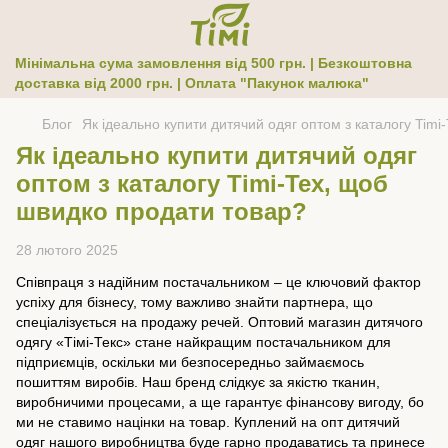
Мінімальна сума замовлення від 500 грн. | Безкоштовна
доставка від 2000 грн. | Оплата "Пакунок малюка"
Блог
Як ідеально купити дитячий одяг оптом з каталогу Tim
Як ідеально купити дитячий одяг
оптом з каталогу Timi-Tex, щоб
швидко продати товар?
28 лютого 2025
Співпраця з надійним постачальником – це ключовий фактор
успіху для бізнесу, тому важливо знайти партнера, що
спеціалізується на продажу речей. Оптовий магазин дитячого
одягу «Тімі-Текс» стане найкращим постачальником для
підприємців, оскільки ми безпосередньо займаємось
пошиттям виробів. Наш бренд слідкує за якістю тканин,
виробничими процесами, а ще гарантує фінансову вигоду, бо
ми не ставимо націнки на товар. Куплений на опт дитячий
одяг нашого виробництва буде гарно продаватись та принесе