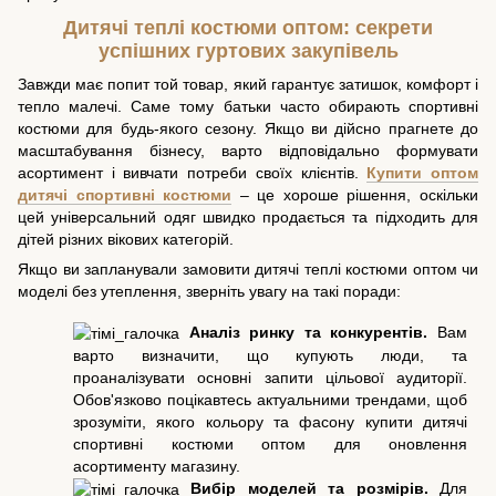
Дитячі теплі костюми оптом: секрети
успішних гуртових закупівель
Завжди має попит той товар, який гарантує затишок, комфорт і
тепло малечі. Саме тому батьки часто обирають спортивні
костюми для будь-якого сезону. Якщо ви дійсно прагнете до
масштабування бізнесу, варто відповідально формувати
асортимент і вивчати потреби своїх клієнтів.
Купити оптом
дитячі спортивні костюми
– це хороше рішення, оскільки
цей універсальний одяг швидко продається та підходить для
дітей різних вікових категорій.
Якщо ви запланували замовити дитячі теплі костюми оптом чи
моделі без утеплення, зверніть увагу на такі поради:
Аналіз ринку та конкурентів.
Вам
варто визначити, що купують люди, та
проаналізувати основні запити цільової аудиторії.
Обов'язково поцікавтесь актуальними трендами, щоб
зрозуміти, якого кольору та фасону купити дитячі
спортивні костюми оптом для оновлення
асортименту магазину.
Вибір моделей та розмірів.
Для