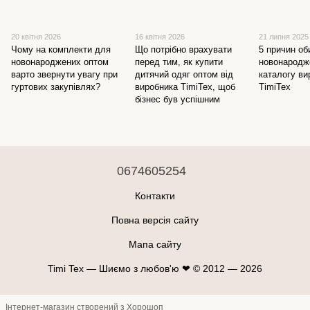
20 квітня 2026
16 квітня 2026
21 липня 2025
Чому на комплекти для
Що потрібно врахувати
5 причин об
новонароджених оптом
перед тим, як купити
новонародж
варто звернути увагу при
дитячий одяг оптом від
каталогу ви
гуртових закупівлях?
виробника TimiTex, щоб
TimiTex
бізнес був успішним
0674605254
Контакти
Повна версія сайту
Мапа сайту
Timi Tex — Шиємо з любов'ю ❤ © 2012 — 2026
Інтернет-магазин створений з Хорошоп