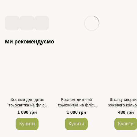
Ми рекомендуємо
Костюм для діток
Костюм дитячий
Штанці спорти
трьохнитка на флісі
трьохнитка на флісі
рожевого кольо
кольору графіт для
колір теракотовий для
принтом "котики
1 090 грн
1 090 грн
430 грн
дівчинки та хлопчика
хлопчика та дівчинки
дівчинки
розмір 86-140
розмір 86-140
Купити
Купити
Купити