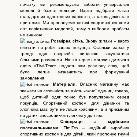
початку ми рекомендуємо вибрати універсальні
моделі й базові кольори. Варто підібрати кілька
стандартних однотонних варіантів, а також декілька з
принтами. Ми пропонуємо дитячі спортивні костюми
опт варіативних моделей, тому з вибором проблем
не виникне
Розмірна сітка.
Знову ж таки – варто
вивчати потреби ваших покупців. Оскільки зараз у
тренді одяг оверсайз, вигідніше закуплятися
більшими розмірами. Наш інтернет-магазин дитячого
одягу «Тімі-Текс» надасть вам розмірну сітку, щоб
було легше визначитись при формуванні
замовлення.
Матеріали.
Власник магазину має
зважати на сезонність та якість кожної одиниці товару,
щоб дитячий одяг точно був популярним серед
покупців. Спортивний костюм для дівчинки та
хлопчика має бути не лише красивим, а й приємним
на дотик, зносостійким і легким у догляді.
Співпраця з надійними
постачальниками.
TimiTex – надійний виробник
спортивних костюмів для дітей, який пропонує гнучкі