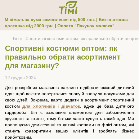
Мінімальна сума замовлення від 500 грн. | Безкоштовна
доставка від 2000 грн. | Оплата "Пакунок малюка"
Блог
Спортивні костюми оптом: як правильно обрати асорт
Спортивні костюми оптом: як
правильно обрати асортимент
для магазину?
12 грудня 2024
Для роздрібних магазинів важливо підібрати якісний дитячий
одяг, щоб клієнти поверталися знову й знову за покупками для
своїх дітей. Зокрема, варто додати в асортимент спортивний
костюм
для хлопчиків
і
дівчаток
, адже це база дитячого
гардероба. Він є важливим елементом для забезпечення
зручності та стилю, тому батьки часто купують такий одяг. Ми
пропонуємо демісезонні та дитячі костюми на флісі оптом, які
стануть фаворитами ваших клієнтів і зроблять бізнес
прибутковим.