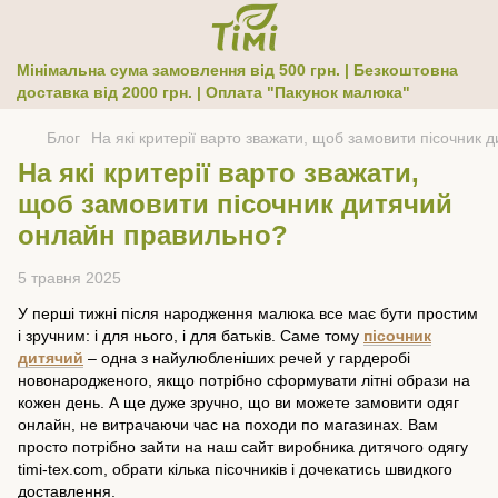
Мінімальна сума замовлення від 500 грн. | Безкоштовна
доставка від 2000 грн. | Оплата "Пакунок малюка"
Блог
На які критерії варто зважати, щоб замовити пісочник
На які критерії варто зважати,
щоб замовити пісочник дитячий
онлайн правильно?
5 травня 2025
У перші тижні після народження малюка все має бути простим
і зручним: і для нього, і для батьків. Саме тому
пісочник
дитячий
– одна з найулюбленіших речей у гардеробі
новонародженого, якщо потрібно сформувати літні образи на
кожен день. А ще дуже зручно, що ви можете замовити одяг
онлайн, не витрачаючи час на походи по магазинах. Вам
просто потрібно зайти на наш сайт виробника дитячого одягу
timi-tex.com
, обрати кілька пісочників і дочекатись швидкого
доставлення.