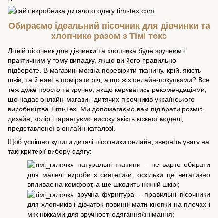
Обираємо ідеальний пісочник для дівчинки та
хлопчика разом з Тімі текс
Літній пісочник для дівчинки та хлопчика буде зручним і
практичним у тому випадку, якщо ви його правильно
підберете. В магазині можна перевірити тканину, крій, якість
швів, та й навіть поміряти річ, а що ж з онлайн-покупками? Все
теж дуже просто та зручно, якщо керуватись рекомендаціями,
що надає онлайн-магазин дитячих пісочників українського
виробництва Timi-Tex. Ми допомагаємо вам підібрати розмір,
дизайн, колір і гарантуємо високу якість кожної моделі,
представленої в онлайн-каталозі.
Щоб успішно купити дитячі пісочники онлайн, зверніть увагу на
такі критерії вибору одягу:
натуральні тканини – не варто обирати
для малечі вироби з синтетики, оскільки це негативно
впливає на комфорт, а ще шкодить ніжній шкірі;
зручна фурнітура – правильні пісочники
для хлопчиків і дівчаток повинні мати кнопки на плечах і
між ніжками для зручності одягання/знімання;