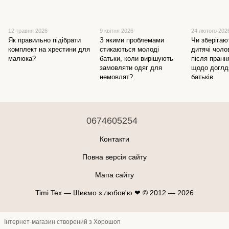
12 травня 2026
9 квітня 2026
24 лютого 202
Як правильно підібрати
З якими проблемами
Чи зберігаю
комплект на хрестини для
стикаються молоді
дитячі чоло
малюка?
батьки, коли вирішують
після пранн
замовляти одяг для
щодо доглд
немовлят?
батьків
0674605254
Контакти
Повна версія сайту
Мапа сайту
Timi Tex — Шиємо з любов'ю ❤ © 2012 — 2026
Інтернет-магазин створений з Хорошоп