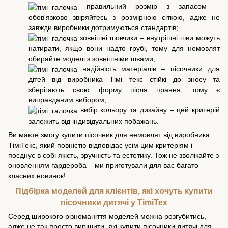
правильний розмір з запасом –
обов'язково звіряйтесь з розмірною сіткою, адже не
завжди виробники дотримуються стандартів;
зовнішні шовчики – внутрішні шви можуть
натирати, якщо вони надто грубі, тому для немовлят
обирайте моделі з зовнішніми швами;
надійність матеріалів – пісочники для
дітей від виробника Тімі текс стійкі до зносу та
зберігають свою форму після прання, тому є
виправданим вибором;
вибір кольору та дизайну – цей критерій
залежить від індивідуальних побажань.
Ви маєте змогу купити пісочник для немовлят від виробника
ТіміТекс, який повністю відповідає усім цим критеріям і
поєднує в собі якість, зручність та естетику. Тож не зволікайте з
оновленням гардероба – ми приготували для вас багато
класних новинок!
Підбірка моделей для клієнтів, які хочуть купити
пісочники дитячі у TimiTex
Серед широкого різноманіття моделей можна розгубитись,
адже не так просто вирішити, які купити пісочники дитячі для