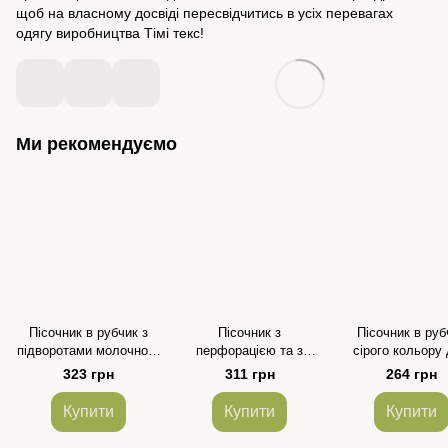
щоб на власному досвіді пересвідчитись в усіх перевагах
одягу виробництва Тімі текс!
Ми рекомендуємо
Пісочник в рубчик з
Пісочник з
Пісочник в руб
підворотами молочного
перфорацією та з
сірого кольору
кольору для дівчинки
рюшками в пудровому
дівчинки та хло
323 грн
311 грн
264 грн
та хлопчика
кольорі для дівчинки
Купити
Купити
Купити