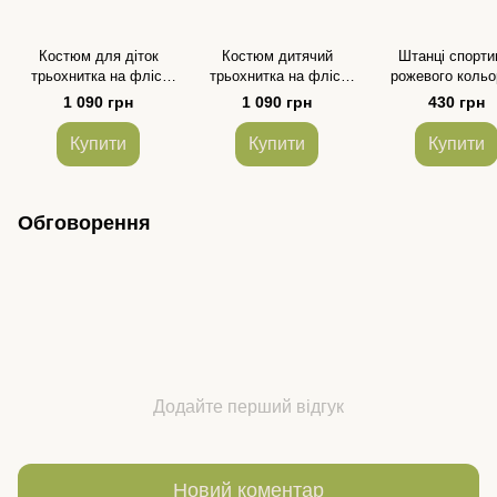
Костюм для діток
Костюм дитячий
Штанці спорти
трьохнитка на флісі
трьохнитка на флісі
рожевого кольо
кольору графіт для
колір теракотовий для
принтом "котики
1 090 грн
1 090 грн
430 грн
дівчинки та хлопчика
хлопчика та дівчинки
дівчинки
розмір 86-140
розмір 86-140
Купити
Купити
Купити
Обговорення
Додайте перший відгук
Новий коментар