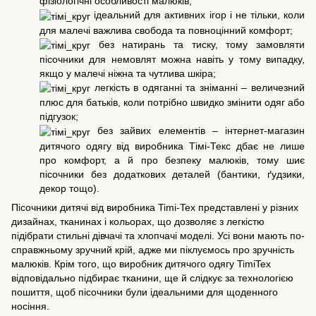
фізіологічні особливості малюків;
ідеальний для активних ігор і не тільки, коли
для малечі важлива свобода та повноцінний комфорт;
без натирань та тиску, тому замовляти
пісочники для немовлят можна навіть у тому випадку,
якщо у малечі ніжна та чутлива шкіра;
легкість в одяганні та зніманні – величезний
плюс для батьків, коли потрібно швидко змінити одяг або
підгузок;
без зайвих елементів – інтернет-магазин
дитячого одягу від виробника Тімі-Текс дбає не лише
про комфорт, а й про безпеку малюків, тому шиє
пісочники без додаткових деталей (бантики, ґудзики,
декор тощо).
Пісочники дитячі від виробника Timi-Tex представлені у різних
дизайнах, тканинах і кольорах, що дозволяє з легкістю
підібрати стильні дівчачі та хлопчачі моделі. Усі вони мають по-
справжньому зручний крій, адже ми піклуємось про зручність
малюків. Крім того, що виробник дитячого одягу TimiTex
відповідально підбирає тканини, ще й слідкує за технологією
пошиття, щоб пісочники були ідеальними для щоденного
носіння.