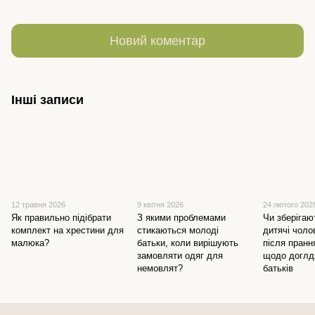
Новий коментар
Інші записи
12 травня 2026
9 квітня 2026
24 лютого 202
Як правильно підібрати
З якими проблемами
Чи зберігаю
комплект на хрестини для
стикаються молоді
дитячі чоло
малюка?
батьки, коли вирішують
після пранн
замовляти одяг для
щодо доглд
немовлят?
батьків