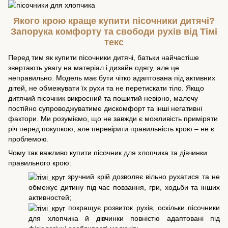
Якого крою краще купити пісочники дитячі?
Запорука комфорту та свободи рухів від Тімі
текс
Перед тим як купити пісочники дитячі, батьки найчастіше
звертають увагу на матеріал і дизайн одягу, але це
неправильно. Модель має бути чітко адаптована під активних
дітей, не обмежувати їх рухи та не перетискати тіло. Якщо
дитячий пісочник викроєний та пошитий невірно, малечу
постійно супроводжуватиме дискомфорт та інші негативні
фактори. Ми розуміємо, що не завжди є можливість приміряти
річ перед покупкою, але перевірити правильність крою – не є
проблемою.
Чому так важливо купити пісочник для хлопчика та дівчинки
правильного крою:
зручний крій дозволяє вільно рухатися та не
обмежує дитину під час повзання, гри, ходьби та інших
активностей;
покращує розвиток рухів, оскільки пісочники
для хлопчика й дівчинки повністю адаптовані під