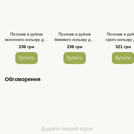
Пісочник в рубчик
Пісочник в рубчик
Пісочник в руб
молочного кольору для
бежевого кольору для
сірого кольору
дівчинки та хлопчика
дівчинки та хлопчика
дітей
236 грн
236 грн
321 грн
Купити
Купити
Купити
Обговорення
Додайте перший відгук