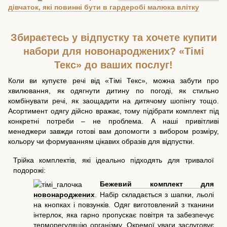
дівчаток, які повинні бути в гардеробі малюка влітку
Збираєтесь у відпустку та хочете купити
набори для новонароджених? «Тімі
Текс» до ваших послуг!
Коли ви купуєте речі від «Тімі Текс», можна забути про
хвилювання, як одягнути дитину по погоді, як стильно
комбінувати речі, як заощадити на дитячому шопінгу тощо.
Асортимент одягу дійсно вражає, тому підібрати комплект під
конкретні потреби – не проблема. А наші привітливі
менеджери завжди готові вам допомогти з вибором розміру,
кольору чи формуванням цікавих образів для відпустки.
Трійка комплектів, які ідеально підходять для тривалої
подорожі:
Бежевий комплект для
новонароджених
. Набір складається з шапки, льолі
на кнопках і повзунків. Одяг виготовлений з тканини
інтерлок, яка гарно пропускає повітря та забезпечує
терморегуляцію організму. Окремої уваги заслуговує