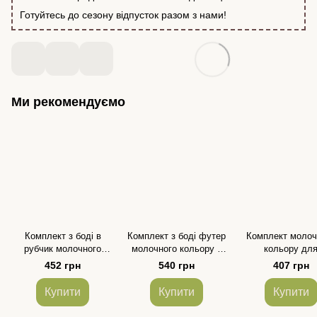
Готуйтесь до сезону відпусток разом з нами!
Ми рекомендуємо
Комплект з боді в
Комплект з боді футер
Комплект молоч
рубчик молочного
молочного кольору з
кольору дл
кольору для
принтом "палички" для
новонароджени
452 грн
540 грн
407 грн
новонароджених
новонароджених
принтом "хмари
для дівчинк
Купити
Купити
Купити