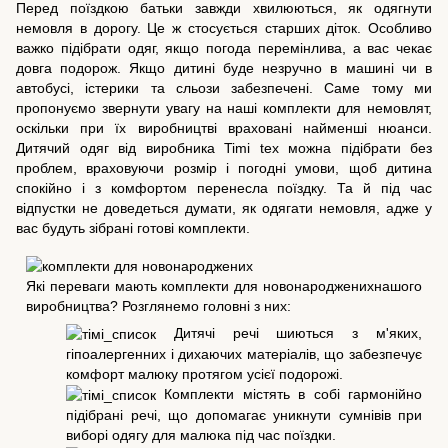
Перед поїздкою батьки завжди хвилюються, як одягнути
немовля в дорогу. Це ж стосується старших діток. Особливо
важко підібрати одяг, якщо погода перемінлива, а вас чекає
довга подорож. Якщо дитині буде незручно в машині чи в
автобусі, істерики та сльози забезпечені. Саме тому ми
пропонуємо звернути увагу на наші комплекти для немовлят,
оскільки при їх виробництві враховані найменші нюанси.
Дитячий одяг від виробника Timi tex можна підібрати без
проблем, враховуючи розмір і погодні умови, щоб дитина
спокійно і з комфортом перенесла поїздку. Та й під час
відпустки не доведеться думати, як одягати немовля, адже у
вас будуть зібрані готові комплекти.
Які переваги мають комплекти для новонародженихнашого
виробництва? Розглянемо головні з них:
Дитячі речі шиються з м'яких,
гіпоалергенних і дихаючих матеріалів, що забезпечує
комфорт малюку протягом усієї подорожі.
Комплекти містять в собі гармонійно
підібрані речі, що допомагає уникнути сумнівів при
виборі одягу для малюка під час поїздки.