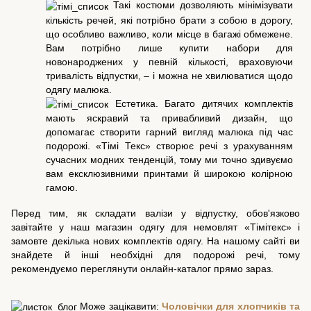
Такі костюми дозволяють мінімізувати
кількість речей, які потрібно брати з собою в дорогу,
що особливо важливо, коли місце в багажі обмежене.
Вам потрібно лише купити набори для
новонароджених у певній кількості, враховуючи
тривалість відпустки, – і можна не хвилюватися щодо
одягу малюка.
Естетика. Багато дитячих комплектів
мають яскравий та привабливий дизайн, що
допомагає створити гарний вигляд малюка під час
подорожі. «Тімі Текс» створює речі з урахуванням
сучасних модних тенденцій, тому ми точно здивуємо
вам ексклюзивними принтами й широкою колірною
гамою.
Перед тим, як складати валізи у відпустку, обов'язково
завітайте у наш магазин одягу для немовлят «Тімітекс» і
замовте декілька нових комплектів одягу. На нашому сайті ви
знайдете й інші необхідні для подорожі речі, тому
рекомендуємо переглянути онлайн-каталог прямо зараз.
Може зацікавити:
Чоловічки для хлопчиків та