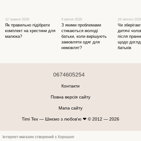
12 травня 2026
9 квітня 2026
24 лютого 202
Як правильно підібрати
З якими проблемами
Чи зберігаю
комплект на хрестини для
стикаються молоді
дитячі чоло
малюка?
батьки, коли вирішують
після пранн
замовляти одяг для
щодо доглд
немовлят?
батьків
0674605254
Контакти
Повна версія сайту
Мапа сайту
Timi Tex — Шиємо з любов'ю ❤ © 2012 — 2026
Інтернет-магазин створений з Хорошоп