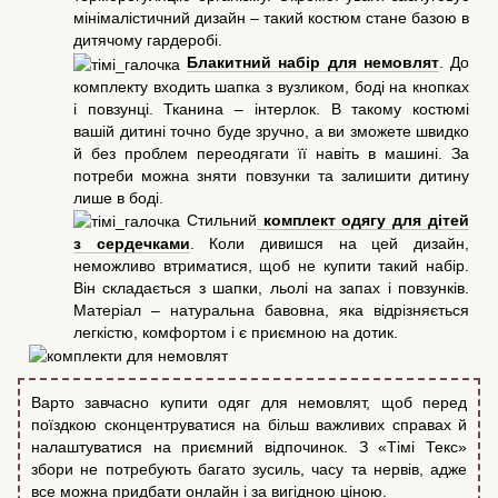
мінімалістичний дизайн – такий костюм стане базою в
дитячому гардеробі.
Блакитний набір для немовлят
. До
комплекту входить шапка з вузликом, боді на кнопках
і повзунці. Тканина – інтерлок. В такому костюмі
вашій дитині точно буде зручно, а ви зможете швидко
й без проблем переодягати її навіть в машині. За
потреби можна зняти повзунки та залишити дитину
лише в боді.
Стильний
комплект одягу для дітей
з сердечками
. Коли дивишся на цей дизайн,
неможливо втриматися, щоб не купити такий набір.
Він складається з шапки, льолі на запах і повзунків.
Матеріал – натуральна бавовна, яка відрізняється
легкістю, комфортом і є приємною на дотик.
Варто завчасно купити одяг для немовлят, щоб перед
поїздкою сконцентруватися на більш важливих справах й
налаштуватися на приємний відпочинок. З «Тімі Текс»
збори не потребують багато зусиль, часу та нервів, адже
все можна придбати онлайн і за вигідною ціною.