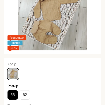
Розпродаж
Новинка
−30%
Колір
Розмір
56
62