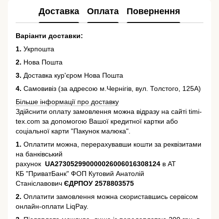
Доставка
Оплата
Повернення
Варіанти доставки:
1.
Укрпошта
2.
Нова Пошта
3.
Доставка кур'єром Нова Пошта
4.
Самовивіз (за адресою м.Чернігів, вул. Толстого, 125А)
Більше інформації про доставку
Здійснити оплату замовлення можна відразу на сайті timi-
tex.com за допомогою Вашої кредитної картки або
соціальної карти "Пакунок малюка".
1.
Оплатити можна, перерахувавши кошти за реквізитами
на банківський
рахунок
UA273052990000026006016308124
в АТ
КБ "ПриватБанк" ФОП Кутовий Анатолій
Станіславович
ЄДРПОУ 2578803575
2.
Оплатити замовлення можна скориставшись сервісом
онлайн-оплати LiqPay.