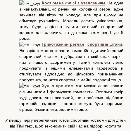
Костюм на флісі з утепленням
. Це одна
з найактуальніших речей на холодний сезон, адже
захищає від вітру та холоду, але при цьому не
обмежує рухливість. Модель досить універсальна,
тому буде доцільно купити дитячий спортивний
костюм для хлопчика та дівчинки віком від 1 до 8
років.
Трикотажний реглан
і
спортивні штани
.
Як варіант можна скласти самостійно дитячий теплий
спортивний костюм, підібравши на свій смак верх і
низ з нашого асортименту. Такий комплект легко
поєднувати з іншими елементами гардероба й
стилізувати відповідно до цільового призначення:
прогулянка, заняття спортом, сімейні подорожі тощо.
Худі з принтом
, яке можна доповнювати
різним низом і формувати комплекти. Оскільки колір
худі досить універсальний, не проблема підібрати
гармонійні відтінки – штани можуть бути чорними,
сірими, блакитними, жовтими тощо.
У першу чергу перегляньте готові спортивні костюми для дітей
від Тімі текс, щоб зекономити свій час на підборі кофти та