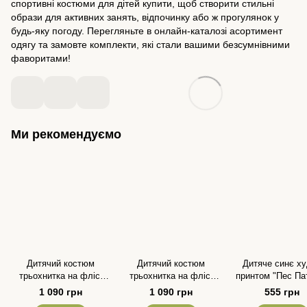
спортивні костюми для дітей купити, щоб створити стильні
образи для активних занять, відпочинку або ж прогулянок у
будь-яку погоду. Перегляньте в онлайн-каталозі асортимент
одягу та замовте комплекти, які стали вашими безсумнівними
фаворитами!
Ми рекомендуємо
Дитячий костюм
Дитячий костюм
Дитяче синє ху
трьохнитка на флісі
трьохнитка на флісі
принтом "Пес Па
кольору хакі для
рожевого кольору для
для хлопчика 
1 090 грн
1 090 грн
555 грн
хлопчика та дівчинки
дівчинки розмір 86-116
дівчинки розмір 