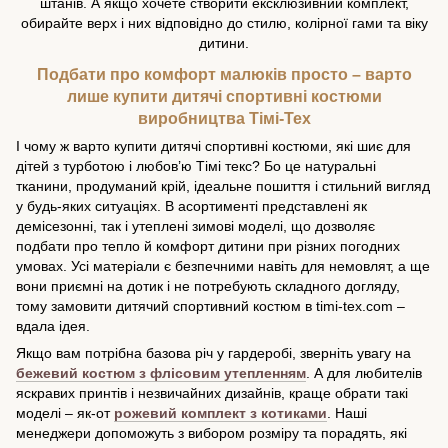
штанів. А якщо хочете створити ексклюзивний комплект,
обирайте верх і них відповідно до стилю, колірної гами та віку
дитини.
Подбати про комфорт малюків просто – варто
лише купити дитячі спортивні костюми
виробництва Тімі-Тех
І чому ж варто купити дитячі спортивні костюми, які шиє для
дітей з турботою і любов’ю Тімі текс? Бо це натуральні
тканини, продуманий крій, ідеальне пошиття і стильний вигляд
у будь-яких ситуаціях. В асортименті представлені як
демісезонні, так і утеплені зимові моделі, що дозволяє
подбати про тепло й комфорт дитини при різних погодних
умовах. Усі матеріали є безпечними навіть для немовлят, а ще
вони приємні на дотик і не потребують складного догляду,
тому замовити дитячий спортивний костюм в
timi-tex.com
–
вдала ідея.
Якщо вам потрібна базова річ у гардеробі, зверніть увагу на
бежевий костюм з флісовим утепленням
. А для любителів
яскравих принтів і незвичайних дизайнів, краще обрати такі
моделі – як-от
рожевий комплект з котиками
. Наші
менеджери допоможуть з вибором розміру та порадять, які