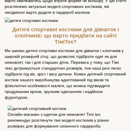
варто хвилюватись щодо втрати форми чи кольору. У цій статті
розглянемо актуальні моделі спортивних костюмів, які
неодмінно варто додати в гардероб малюка.
Дитячі спортивні костюми для дівчаток і
хлопчиків: що варто придбати на сайті
ТіміТех?
Ми шиємо дитячі спортивні костюми для дівчаток і хлопчиків у
широкій розмірній сітці, що дозволяє підібрати одяг як для
немовлят, так і для старших діток. Перевага у тому, що Тімі
текс дотримується стандартних розмірів, тож наші речі легко
підібрати під вік, зріст і вагу дитини. Кожен дитячий спортивний
костюм нашого виробництва адаптований під вікові та
фізіологічні особливості малечі, що можна підтвердити
продуманим кроєм, зручним одяганням і надійною
фурнітурою.
Онлайн-магазин з одягом для немовлят Timi tex
рекомендує розглянути такі моделі костюмів у різних
розмірах для формування сезонного гардероба: