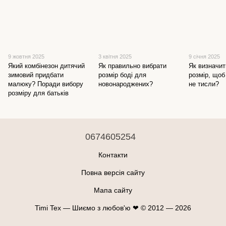
9 жовтня 2025
3 квітня 2025
9 січня 2025
Який комбінезон дитячий
Як правильно вибрати
Як визначи
зимовий придбати
розмір боді для
розмір, щоб
малюку? Поради вибору
новонароджених?
не тисли?
розміру для батьків
0674605254
Контакти
Повна версія сайту
Мапа сайту
Timi Tex — Шиємо з любов'ю ❤ © 2012 — 2026