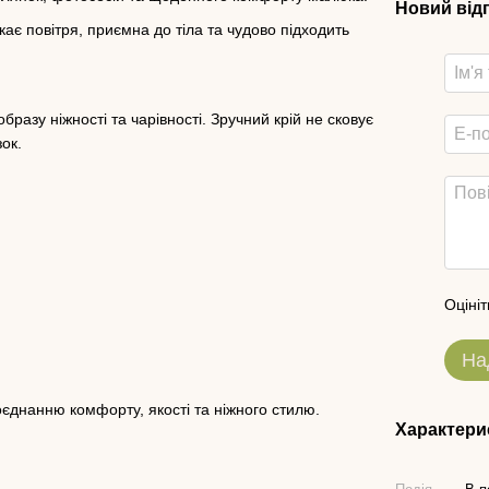
Новий від
ає повітря, приємна до тіла та чудово підходить
разу ніжності та чарівності. Зручний крій не сковує
зок.
Оцініт
На
оєднанню комфорту, якості та ніжного стилю.
Характери