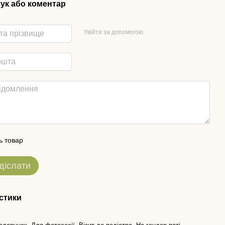
гук або коментар
Увійти за допомогою
ь товар
діслати
стики