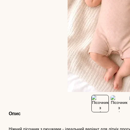
Опис
Ніжний пісочник з рюшками - ідеальний варіант для літніх пр