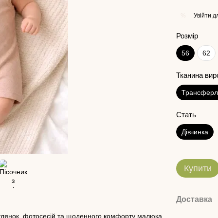
Увійти
дл
%
Розмір
56
62
Тканина вир
Трансферл
Стать
Дівчинка
Купити
Доставка
огулянок, фотосесій та щоденного комфорту малюка.