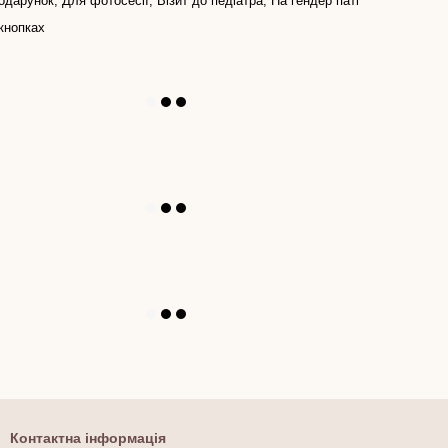
одарунок, Для фотосесії, Візит до педіатра, На гендер паті
кнопках
Контактна інформація