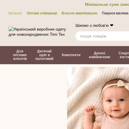
Перейти до основного контенту
Мінімальна сума замо
Каталог
Оптова співпраця
Власне виробництво
Пакунок малюка
Контакти
ЗМІ про нас
Політика конфіденційності
Договір офер
Шиємо з любов'ю ❤
Для
Дитячий
Дитячі
Спорт
оптових
одяг в
Комплекти
комбінезони
кост
клієнтів
пологовий