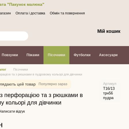
лата "Пакунок малюка"
магазин
Оплата і доставка
Обмін та повернення
Мій кошик
Повзунки
Піжами
Пісочники
Футболки
Аксесуари
алог
Пісочники
орацією та з рюшками в пудровому кольорі для дівчинки
лядають цей товар
Артикул
Популярно зараз
Т16/13
трн56
 з перфорацією та з рюшками в
пудра
у кольорі для дівчинки
Написати відгук
н