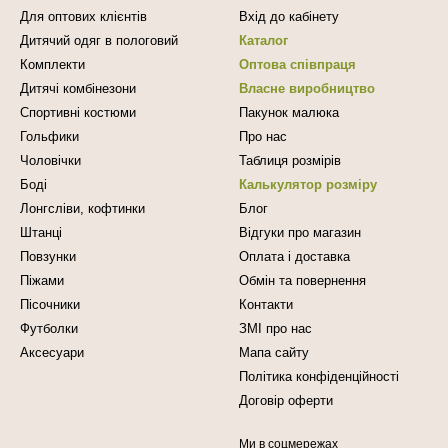
Для оптових клієнтів
Вхід до кабінету
Дитячий одяг в пологовий
Каталог
Комплекти
Оптова співпраця
Дитячі комбінезони
Власне виробництво
Спортивні костюми
Пакунок малюка
Гольфики
Про нас
Чоловічки
Таблиця розмірів
Боді
Калькулятор розміру
Лонгсліви, кофтинки
Блог
Штанці
Відгуки про магазин
Повзунки
Оплата і доставка
Піжами
Обмін та повернення
Пісочники
Контакти
Футболки
ЗМІ про нас
Аксесуари
Мапа сайту
Політика конфіденційності
Договір оферти
Ми в соцмережах