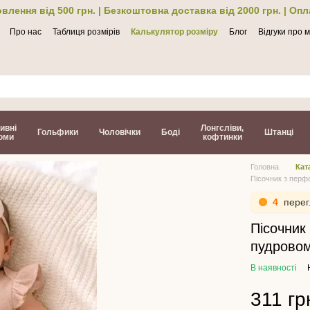
влення від 500 грн. | Безкоштовна доставка від 2000 грн. | Оп
Про нас
Таблиця розмірів
Калькулятор розміру
Блог
Відгуки про 
ти
ивні
Лонгсліви,
Гольфики
Чоловічки
Боді
Штанці
юми
кофтинки
Головна
Кат
Пісочник з перф
4
перег
Пісочник
пудровом
В наявності
311 гр