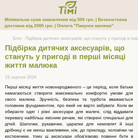
Мінімальна сума замовлення від 500 грн. | Безкоштовна
доставка від 2000 грн. | Оплата "Пакунок малюка"
Блог
Підбірка дитячих аксесуарів, що стануть у пригоді в пе
Підбірка дитячих аксесуарів, що
стануть у пригоді в перші місяці
життя малюка
15 серпня 2024
Перші місяці життя новонародженого – це період, коли батьки
намагаються створити максимально комфортні умови для
свого малюка. Зручність, безпека та турбота вважаються
головним фундаментом, про який не варто забувати. Коли ви
обираєте одяг і різні аксесуари для малечі, слід віддавати
перевагу найбільш якісним речам, які створені спеціальні для
дітей. Шапочки, рукавички, царапки для немовлят й інші
дрібниці є не менш важливими, ніж, до прикладу, чоловічки чи
костюмчики, тому ці аксесуари обов'язково повинні бути в