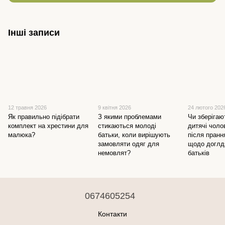
Інші записи
12 травня 2026
9 квітня 2026
24 лютого 202
Як правильно підібрати
З якими проблемами
Чи зберігаю
комплект на хрестини для
стикаються молоді
дитячі чоло
малюка?
батьки, коли вирішують
після пранн
замовляти одяг для
щодо доглд
немовлят?
батьків
0674605254
Контакти