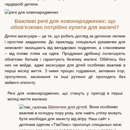
гардеробі дитини.
Важливі речі для новонароджених: що
обов'язково потрібно купити для малечі?
Дитячі аксесуари – це те, що робить догляд за дитиною легким
і простим завданням. До прикладу, спеціальні рукавички для
немовлят захищають від випадкових подряпин, а слюнявчики
– від появи плям на одязі. Продумані дрібниці полегшують
обов'язки батьків і гарантують безпеку малечі. Обійтись без
них не вийде, адже аксесуари для дітей особливо важливі в
перші місяці життя. З ними процес годування, активних ігор,
прогулянок, засинання та інші рутинні дії проходять без
зайвого клопоту.
Речі для новонароджених, що стануть у пригоді в перші
місяці життя малюка:
Шапочки для дітей
. Вони особливо
важливі в холодну пору року, але навіть улітку можуть
бути необхідні для захисту від вітру. Наш сайт з
дитячим одягом «ТіміТекс» пропонує спеціальні легкі