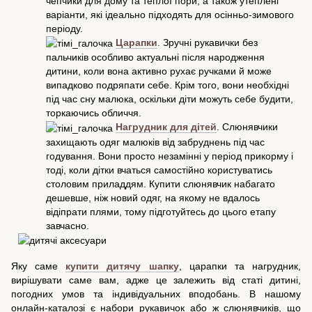
чепчики для дому та теплої пори, а також утеплені
варіанти, які ідеально підходять для осінньо-зимового
періоду.
Царапки
. Зручні рукавички без
пальчиків особливо актуальні після народження
дитини, коли вона активно рухає ручками й може
випадково подряпати себе. Крім того, вони необхідні
під час сну малюка, оскільки діти можуть себе будити,
торкаючись обличчя.
Нагрудник для дітей
. Слюнявчики
захищають одяг малюків від забруднень під час
годування. Вони просто незамінні у період прикорму і
тоді, коли дітки вчаться самостійно користуватись
столовим приладдям. Купити слюнявчик набагато
дешевше, ніж новий одяг, на якому не вдалось
відіпрати плями, тому підготуйтесь до цього етапу
завчасно.
Яку саме
купити дитячу шапку
, царапки та нагрудник,
вирішувати саме вам, адже це залежить від статі дитині,
погодних умов та індивідуальних вподобань. В нашому
онлайн-каталозі є набори рукавичок або ж слюнявчиків, що