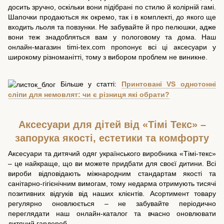
досить зручно, оскільки вони підібрані по стилю й колірній гамі.
Шапочки продаються як окремо, так і в комплекті, до якого ще
входить льоля та повзунки. Не забувайте й про пелюшки, адже
вони теж знадобляться вам у пологовому та дома. Наш
онлайн-магазин timi-tex.com пропонує всі ці аксесуари у
широкому різноманітті, тому з вибором проблем не виникне.
Більше у статті:
Принтовані VS однотонні
сліпи для немовлят: чи є різниця які обрати?
Аксесуари для дітей від «Тімі Текс» –
запорука якості, естетики та комфорту
Аксесуари та дитячий одяг українського виробника «Тімі-текс»
– це найкраще, що ви можете придбати для своєї дитини. Всі
вироби відповідають міжнародним стандартам якості та
санітарно-гігієнічним вимогам, тому недарма отримують тисячі
позитивних відгуків від наших клієнтів. Асортимент товару
регулярно оновлюється – не забувайте періодично
переглядати наш онлайн-каталог та вчасно оновлювати
дитячий гардероб.