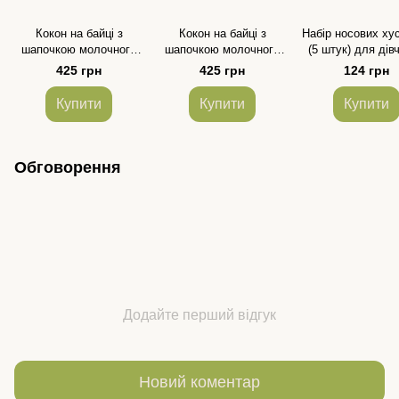
Кокон на байці з
Кокон на байці з
Набір носових ху
шапочкою молочного
шапочкою молочного
(5 штук) для дів
кольору з принтом
кольору з принтом
425 грн
425 грн
124 грн
"сердечки" для
"ведмедики на
новонароджених
хмарках" для
Купити
Купити
Купити
новонароджених
Обговорення
Додайте перший відгук
Новий коментар