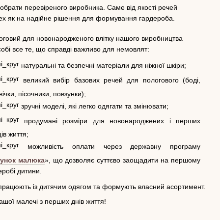
 обрати перевіреного виробника. Саме від якості речей
iTex як на надійне рішення для формування гардероба.
оговий для новонародженого влітку нашого виробництва
собі все те, що справді важливо для немовлят:
натуральні та безпечні матеріали для ніжної шкіри;
великий вибір базових речей для пологового (боді,
ічки, пісочники, повзунки);
зручні моделі, які легко одягати та змінювати;
продумані розміри для новонароджених і перших
ів життя;
можливість оплати через державну програму
унок малюка
», що дозволяє суттєво заощадити на першому
еробі дитини.
що працюють із дитячим одягом та формують власний асортимент.
ашої малечі з перших днів життя!