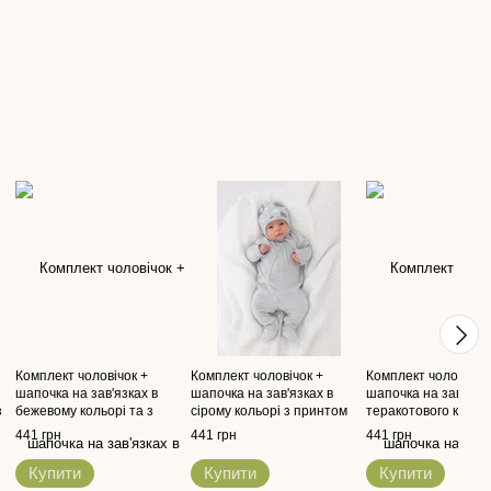
Комплект чоловічок +
Комплект чоловічок +
Комплект чоловічок
шапочка на зав'язках в
шапочка на зав'язках в
шапочка на зав'язк
з
бежевому кольорі та з
сірому кольорі з принтом
теракотового кольо
принтом "леопардовий" для
"слоненята" для хлопчика
принтом "авто" для
441 грн
441 грн
441 грн
дівчинки
хлопчика
Купити
Купити
Купити