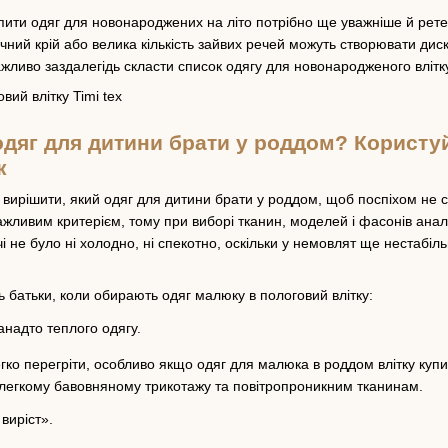
пити одяг для новонароджених на літо потрібно ще уважніше й ре
учний крій або велика кількість зайвих речей можуть створювати ди
жливо заздалегідь скласти список одягу для новонародженого вліт
 одяг для дитини брати у роддом? Корист
к
вирішити, який одяг для дитини брати у роддом, щоб поспіхом не ск
ажливим критерієм, тому при виборі тканин, моделей і фасонів анал
і не було ні холодно, ні спекотно, оскільки у немовлят ще нестабі
ь батьки, коли обирають одяг малюку в пологовий влітку:
анадто теплого одягу.
гко перегріти, особливо якщо одяг для малюка в роддом влітку купи
легкому бавовняному трикотажу та повітропроникним тканинам.
виріст».