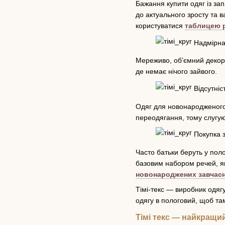
Бажання купити одяг із за
до актуального зросту та 
користуватися
таблицею р
Надмірна 
Мереживо, об’ємний декор а
де немає нічого зайвого.
Відсутніст
Одяг для новонародженого в
переодягання, тому слугу
Покупка з
Часто батьки беруть у пол
базовим набором речей, як
новонароджених завчас
Тімі-текс — виробник одяг
одягу в пологовий, щоб та
Тімі текс — найкращи