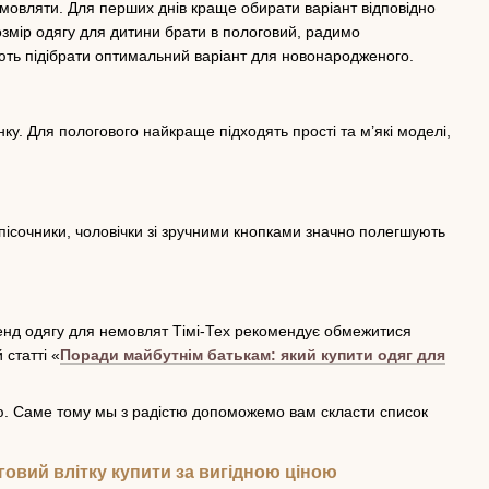
немовляти. Для перших днів краще обирати варіант відповідно
озмір одягу для дитини брати в пологовий, радимо
ають підібрати оптимальний варіант для новонародженого.
нку. Для пологового найкраще підходять прості та м’які моделі,
 пісочники, чоловічки зі зручними кнопками значно полегшують
бренд одягу для немовлят Тімі-Тех рекомендує обмежитися
статті «
Поради майбутнім батькам: який купити одяг для
в'ю. Саме тому мы з радістю допоможемо вам скласти список
говий влітку купити за вигідною ціною