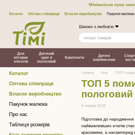
Перейти до основного контенту
Мінімальна сума замо
Каталог
Оптова співпраця
Власне виробництво
Пакунок малюка
Контакти
ЗМІ про нас
Політика конфіденційності
Договір офер
Шиємо з любов'ю ❤
Для
Дитячий
Дитячі
Спорт
оптових
одяг в
Комплекти
комбінезони
кост
клієнтів
пологовий
Каталог
Головна
Блог
ТОП 5 помило
ТОП 5 поми
Оптова співпраця
пологовий
Власне виробництво
Пакунок малюка
9 червня 2026
Про нас
Підготовка до народження 
Таблиця розмірів
найважливіших етапів стає
красивими, а насамперед
Калькулятор розміру