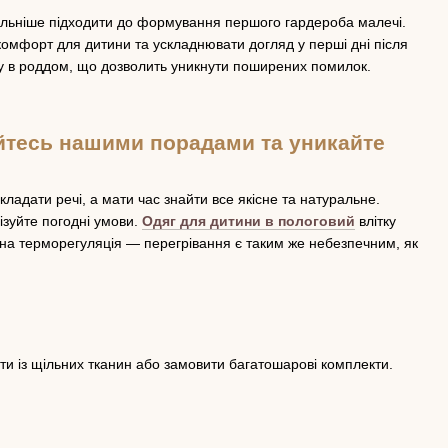
тельніше підходити до формування першого гардероба малечі.
скомфорт для дитини та ускладнювати догляд у перші дні після
ку в роддом, що дозволить уникнути поширених помилок.
уйтесь нашими порадами та уникайте
ладати речі, а мати час знайти все якісне та натуральне.
ізуйте погодні умови.
Одяг для дитини в пологовий
влітку
льна терморегуляція — перегрівання є таким же небезпечним, як
ти із щільних тканин або замовити багатошарові комплекти.