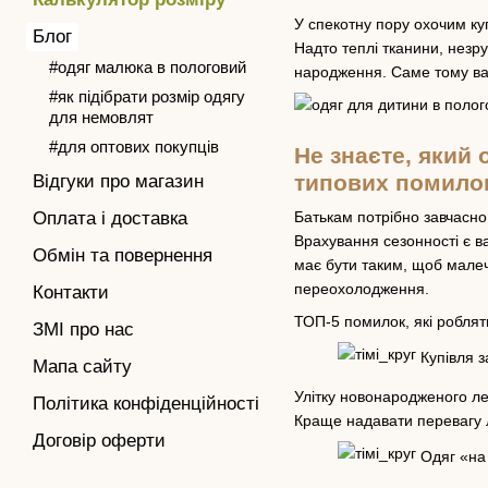
У спекотну пору охочим ку
Блог
Надто теплі тканини, незр
#одяг малюка в пологовий
народження. Саме тому ва
#як підібрати розмір одягу
для немовлят
#для оптових покупців
Не знаєте, який
типових помило
Відгуки про магазин
Батькам потрібно завчасно 
Оплата і доставка
Врахування сезонності є в
Обмін та повернення
має бути таким, щоб малеч
переохолодження.
Контакти
ТОП-5 помилок, які роблят
ЗМІ про нас
Купівля з
Мапа сайту
Улітку новонародженого ле
Політика конфіденційності
Краще надавати перевагу 
Договір оферти
Одяг «на 