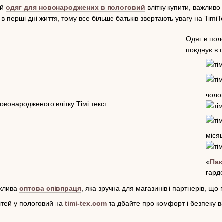
ий
одяг для новонароджених в пологовий
влітку купити, важливо
 перші дні життя, тому все більше батьків звертають увагу на Tim
Одяг в пол
поєднує в 
чолов
місяц
«
Пак
гард
ожлива
оптова співпраця
, яка зручна для магазинів і партнерів, 
дітей у пологовий на
timi-tex.com
та дбайте про комфорт і безпеку в