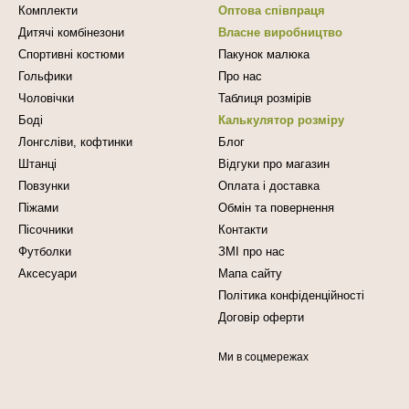
Комплекти
Оптова співпраця
Дитячі комбінезони
Власне виробництво
Спортивні костюми
Пакунок малюка
Гольфики
Про нас
Чоловічки
Таблиця розмірів
Боді
Калькулятор розміру
Лонгсліви, кофтинки
Блог
Штанці
Відгуки про магазин
Повзунки
Оплата і доставка
Піжами
Обмін та повернення
Пісочники
Контакти
Футболки
ЗМІ про нас
Аксесуари
Мапа сайту
Політика конфіденційності
Договір оферти
Ми в соцмережах