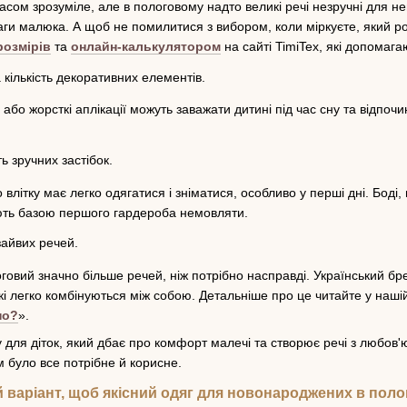
пасом зрозуміле, але в пологовому надто великі речі незручні для 
ваги малюка. А щоб не помилитися з вибором, коли міркуєте, який р
озмірів
та
онлайн-калькулятором
на сайті TimiTex, які допомаг
кількість декоративних елементів.
бо жорсткі аплікації можуть заважати дитині під час сну та відпочи
ь зручних застібок.
літку має легко одягатися і зніматися, особливо у перші дні. Боді,
ють базою першого гардероба немовляти.
айвих речей.
оговий значно більше речей, ніж потрібно насправді. Український 
і легко комбінуються між собою. Детальніше про це читайте у нашій 
но?
».
у для діток, який дбає про комфорт малечі та створює речі з любо
м було все потрібне й корисне.
й варіант, щоб якісний одяг для новонароджених в поло