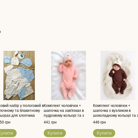
о
овий набір у пологовий в
Комплект чоловічок +
Комплект чоловічок +
лочному та блакитному
шапочка на зав'язках в
шапочка з вузликом в
льорах для хлопчика
пудровому кольорі та з
шоколадному кольорі та 
принтом "єдиноріг" для
принтом "жирафи" для
50 грн
441 грн
446 грн
новонародженої дівчинки
новонароджених
Купити
Купити
Купити