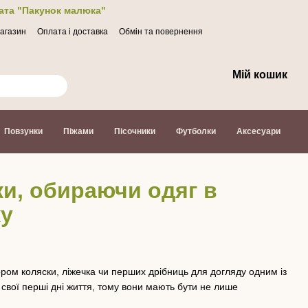
лата "Пакунок малюка"
магазин
Оплата і доставка
Обмін та повернення
Мій кошик
Повзунки
Піжами
Пісочники
Футболки
Аксесуари
ки, обираючи одяг в
ку
ром коляски, ліжечка чи перших дрібниць для догляду одним із
 свої перші дні життя, тому вони мають бути не лише