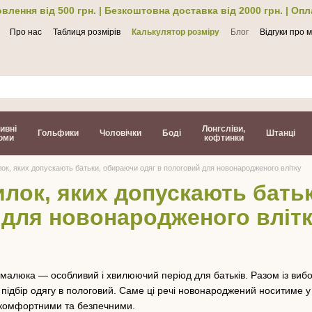
влення від 500 грн. | Безкоштовна доставка від 2000 грн. | Оп
Про нас
Таблиця розмірів
Калькулятор розміру
Блог
Відгуки про 
ти
ивні
Лонгсліви,
Гольфики
Чоловічки
Боді
Штанці
юми
кофтинки
к, яких допускають батьки, обираючи одяг в пологовий для новонародженого влітку
лок, яких допускають бать
 для новонародженого вліт
малюка — особливий і хвилюючий період для батьків. Разом із вибо
 підбір одягу в пологовий. Саме ці речі новонароджений носитиме у
 комфортними та безпечними.