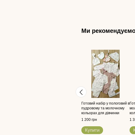
Ми рекомендуєм
Готовий набір у пологовий в
Гот
пудровому та молочному
мо
кольорах для дівчинки
ко
1 200 грн
1 3
Купити