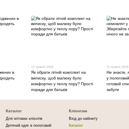
12 травня 2026
11 травня 2026
жених в
Як обрати літній комплект на
Не знаєте, 
дходять
виписку, щоб малюку було
у пологовий
комфортно у теплу пору? Прості
готовий спи
поради для батьків
забути
Каталог
Клієнтам
Для оптових клієнтів
Вхід до кабінету
Дитячий одяг в пологовий
Каталог