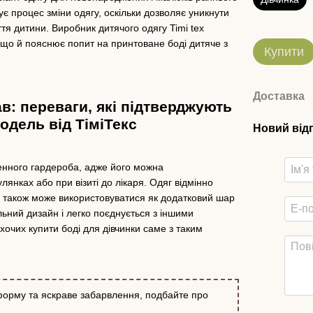
щує процес зміни одягу, оскільки дозволяє уникнути
тя дитини. Виробник дитячого одягу Timi tex
, що й пояснює попит на принтоване боді дитяче з
Купити
Доставка
в: переваги, які підтверджують
одель від ТіміТекс
Новий від
енного гардероба, адже його можна
улянках або при візиті до лікаря. Одяг відмінно
, а також може використовуватися як додатковий шар
льний дизайн і легко поєднується з іншими
хочих купити боді для дівчинки саме з таким
 форму та яскраве забарвлення, подбайте про