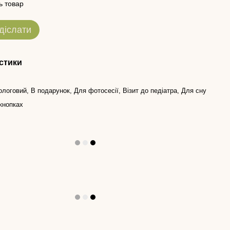
ь товар
діслати
стики
ологовий, В подарунок, Для фотосесії, Візит до педіатра, Для сну
кнопках