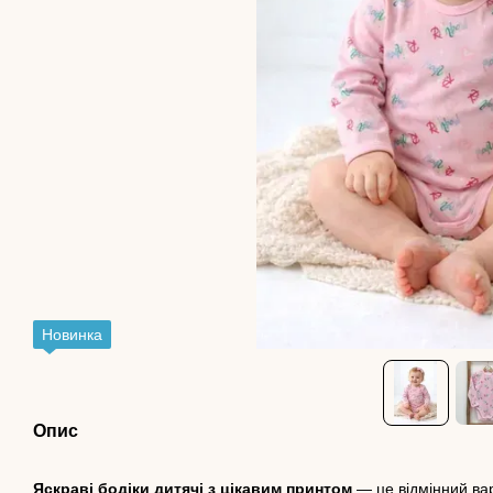
Новинка
Опис
Яскраві бодіки дитячі з цікавим принтом
— це відмінний вар