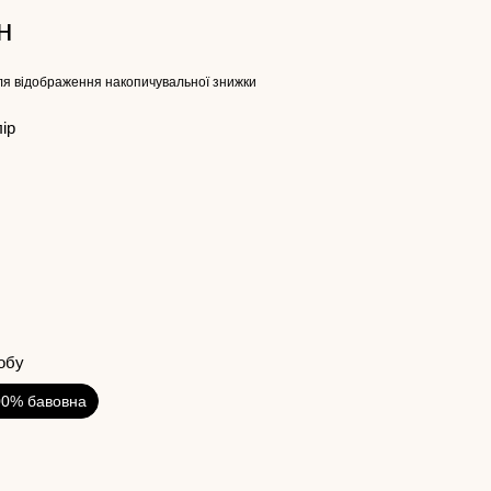
н
я відображення накопичувальної знижки
лір
обу
00% бавовна