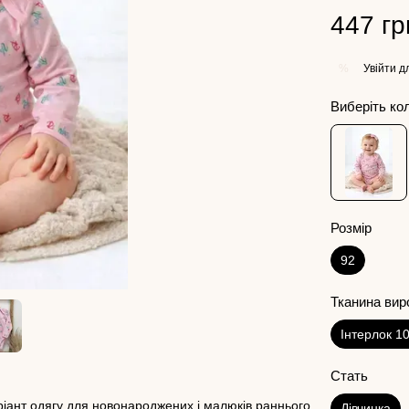
447 гр
Увійти
дл
%
Виберіть ко
Розмір
92
Тканина вир
Інтерлок 1
Стать
іант одягу для новонароджених і малюків раннього
Дівчинка