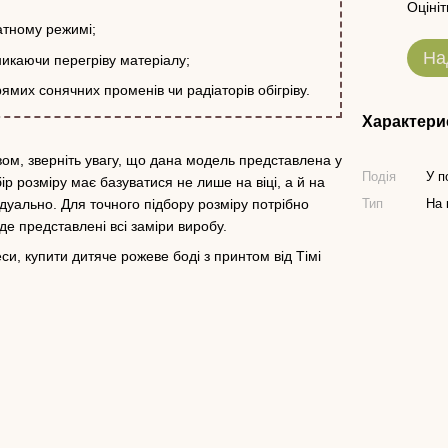
Оцініт
атному режимі;
На
икаючи перегріву матеріалу;
мих сонячних променів чи радіаторів обігріву.
Характери
вом, зверніть увагу, що дана модель представлена у
Подія
У п
бір розміру має базуватися не лише на віці, а й на
ідуально. Для точного підбору розміру потрібно
Тип
На 
 де представлені всі заміри виробу.
и, купити дитяче рожеве боді з принтом від Тімі