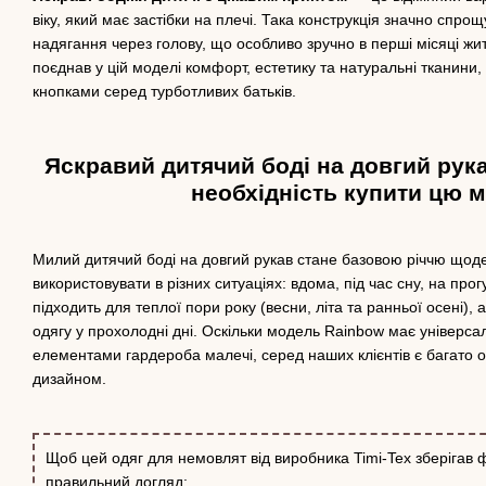
віку, який має застібки на плечі. Така конструкція значно спро
надягання через голову, що особливо зручно в перші місяці жит
поєднав у цій моделі комфорт, естетику та натуральні тканини
кнопками серед турботливих батьків.
Яскравий дитячий боді на довгий рука
необхідність купити цю м
Милий дитячий боді на довгий рукав стане базовою річчю щод
використовувати в різних ситуаціях: вдома, під час сну, на прог
підходить для теплої пори року (весни, літа та ранньої осені)
одягу у прохолодні дні. Оскільки модель Rainbow має універса
елементами гардероба малечі, серед наших клієнтів є багато о
дизайном.
Щоб цей одяг для немовлят від виробника Timi-Tex зберігав
правильний догляд: