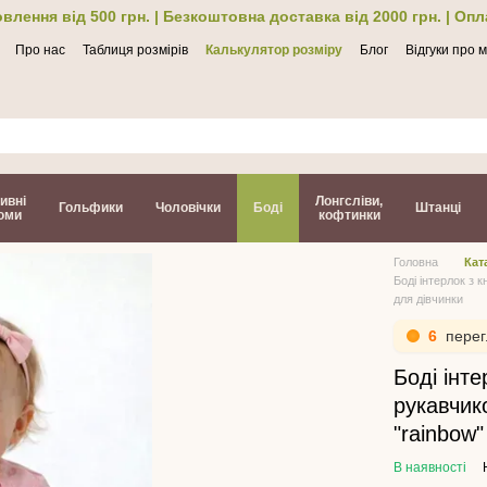
влення від 500 грн. | Безкоштовна доставка від 2000 грн. | Оп
Про нас
Таблиця розмірів
Калькулятор розміру
Блог
Відгуки про 
ти
ивні
Лонгсліви,
Гольфики
Чоловічки
Боді
Штанці
юми
кофтинки
Головна
Кат
Боді інтерлок з 
для дівчинки
6
перег
Боді інте
рукавчик
"rainbow"
В наявності