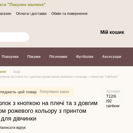
лата "Пакунок малюка"
магазин
Оплата і доставка
Обмін та повернення
Мій кошик
Повзунки
Піжами
Пісочники
Футболки
Аксесуари
алог
Боді
кнопкою на плечі та з довгим рукавчиком рожевого кольору з принтом "rainbow"
лядають цей товар
Артикул
Популярно зараз
Т12/6
І92
рлок з кнопкою на плечі та з довгим
rainbow
ом рожевого кольору з принтом
 для дівчинки
Написати відгук