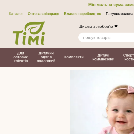
Перейти до основного контенту
Мінімальна сума замо
Каталог
Оптова співпраця
Власне виробництво
Пакунок малюка
Контакти
ЗМІ про нас
Політика конфіденційності
Договір офер
Шиємо з любов'ю ❤
Для
Дитячий
Дитячі
Спорт
оптових
одяг в
Комплекти
комбінезони
кост
клієнтів
пологовий