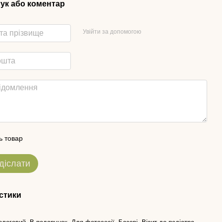
гук або коментар
Увійти за допомогою
ь товар
діслати
стики