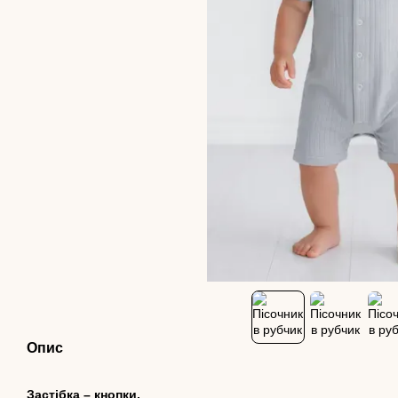
Опис
Застібка – кнопки.