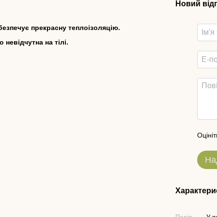
Новий від
абезпечує прекрасну теплоізоляцію.
 невідчутна на тілі.
Оцініт
На
Характери