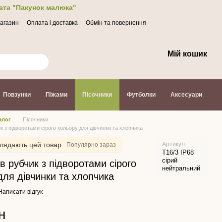
лата "Пакунок малюка"
магазин
Оплата і доставка
Обмін та повернення
Мій кошик
Повзунки
Піжами
Пісочники
Футболки
Аксесуари
алог
Пісочники
к з підворотами сірого кольору для дівчинки та хлопчика
лядають цей товар
Артикул
Популярно зараз
Т16/3 ІР68
сірий
в рубчик з підворотами сірого
нейтральний
для дівчинки та хлопчика
Написати відгук
н