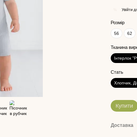
Увійти
дл
%
Розмір
56
62
Тканина вир
Інтерлок "
Стать
Хлопчик, Д
Купити
Доставка