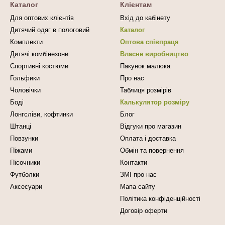
Каталог
Клієнтам
Для оптових клієнтів
Вхід до кабінету
Дитячий одяг в пологовий
Каталог
Комплекти
Оптова співпраця
Дитячі комбінезони
Власне виробництво
Спортивні костюми
Пакунок малюка
Гольфики
Про нас
Чоловічки
Таблиця розмірів
Боді
Калькулятор розміру
Лонгсліви, кофтинки
Блог
Штанці
Відгуки про магазин
Повзунки
Оплата і доставка
Піжами
Обмін та повернення
Пісочники
Контакти
Футболки
ЗМІ про нас
Аксесуари
Мапа сайту
Політика конфіденційності
Договір оферти