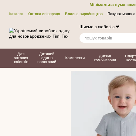
Перейти до основного контенту
Мінімальна сума замо
Каталог
Оптова співпраця
Власне виробництво
Пакунок малюка
Контакти
ЗМІ про нас
Політика конфіденційності
Договір офер
Шиємо з любов'ю ❤
Для
Дитячий
Дитячі
Спорт
оптових
одяг в
Комплекти
комбінезони
кост
клієнтів
пологовий