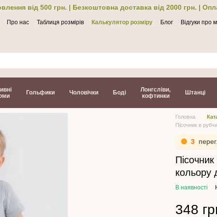
влення від 500 грн. | Безкоштовна доставка від 2000 грн. | Оп
Про нас
Таблиця розмірів
Калькулятор розміру
Блог
Відгуки про 
ти
ивні
Лонгсліви,
Гольфики
Чоловічки
Боді
Штанці
юми
кофтинки
Головна
Кат
Пісочник в рубчи
3
перег
Пісочник 
кольору 
В наявності
348 гр