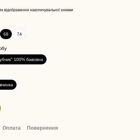
я відображення накопичувальної знижки
68
74
обу
Рубчик" 100% бавовна
івчинка
Оплата
Повернення