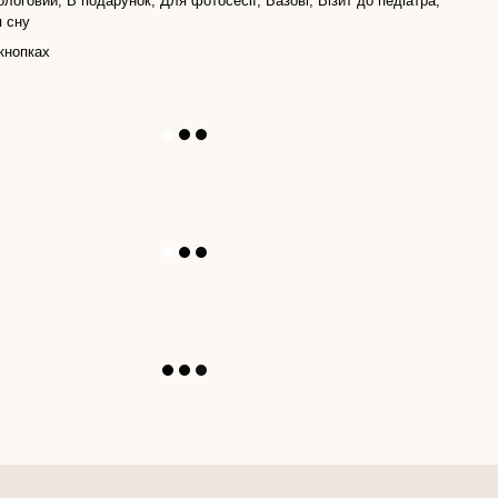
ологовий, В подарунок, Для фотосесії, Базові, Візит до педіатра,
 сну
кнопках