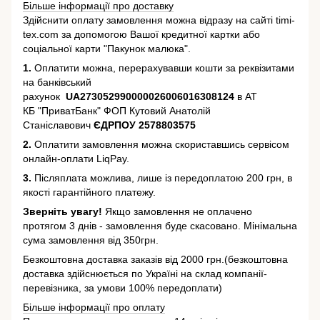
Більше інформації про доставку
Здійснити оплату замовлення можна відразу на сайті timi-
tex.com за допомогою Вашої кредитної картки або
соціальної карти "Пакунок малюка".
1.
Оплатити можна, перерахувавши кошти за реквізитами
на банківський
рахунок
UA273052990000026006016308124
в АТ
КБ "ПриватБанк" ФОП Кутовий Анатолій
Станіславович
ЄДРПОУ 2578803575
2.
Оплатити замовлення можна скориставшись сервісом
онлайн-оплати LiqPay.
3.
Післяплата можлива, лише із передоплатою 200 грн, в
якості гарантійного платежу.
Зверніть увагу!
Якщо замовлення не оплачено
протягом 3 днів - замовлення буде скасовано. Мінімальна
сума замовлення від 350грн.
Безкоштовна доставка заказів від 2000 грн.(безкоштовна
доставка здійснюється по Україні на склад компанії-
перевізника, за умови 100% передоплати)
Більше інформації про оплату