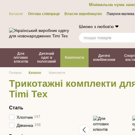
Перейти до основного контенту
Мінімальна сума замо
Каталог
Оптова співпраця
Власне виробництво
Пакунок малюка
Контакти
ЗМІ про нас
Політика конфіденційності
Договір офер
Шиємо з любов'ю ❤
Для
Дитячий
Дитячі
Спорт
оптових
одяг в
Комплекти
комбінезони
кост
клієнтів
пологовий
Головна
Каталог
Комплекти
Трикотажні комплекти дл
Timi Tex
Стать
147
Хлопчик
168
Дівчинка