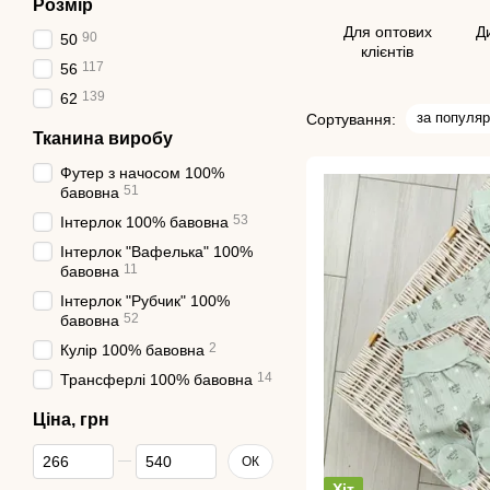
Розмір
Для оптових
Д
90
50
клієнтів
117
56
139
62
за популяр
Сортування:
Тканина виробу
Футер з начосом 100%
51
бавовна
53
Інтерлок 100% бавовна
Інтерлок "Вафелька" 100%
11
бавовна
Інтерлок "Рубчик" 100%
52
бавовна
2
Кулір 100% бавовна
14
Трансферлі 100% бавовна
Ціна, грн
Від Ціна, грн
До Ціна, грн
ОК
Хіт