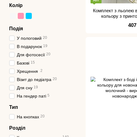
Колір
Комплект з льолею 
кольору з принто
новона
407
Подія
20
У пологовий
19
В подарунок
20
Для фотосесії
15
Базові
2
Хрещення
20
Візит до педіатра
19
Для сну
5
На гендер паті
Тип
20
На кнопках
Розділ