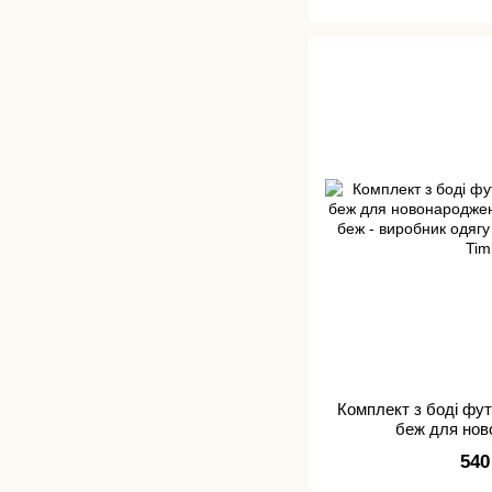
Комплект з боді фу
беж для но
540