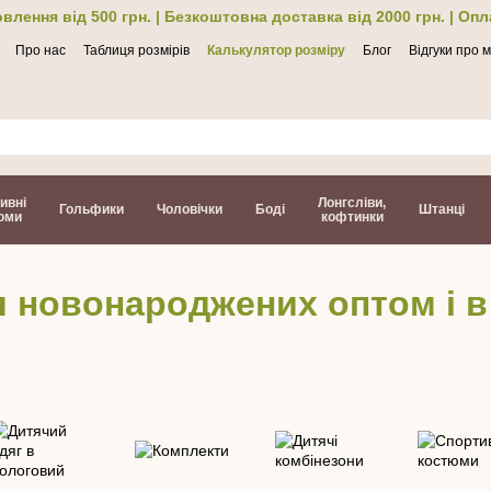
влення від 500 грн. | Безкоштовна доставка від 2000 грн. | Оп
Про нас
Таблиця розмірів
Калькулятор розміру
Блог
Відгуки про 
ти
ивні
Лонгсліви,
Гольфики
Чоловічки
Боді
Штанці
юми
кофтинки
я новонароджених оптом і в