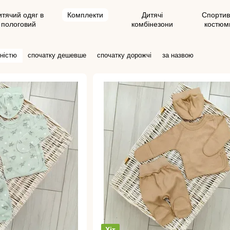
итячий одяг в
Комплекти
Дитячі
Спортив
пологовий
комбінезони
костюм
ністю
спочатку дешевше
спочатку дорожчі
за назвою
Хіт