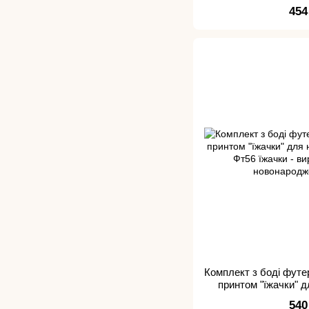
новона
454
Комплект з боді футе
принтом "їжачки" 
540