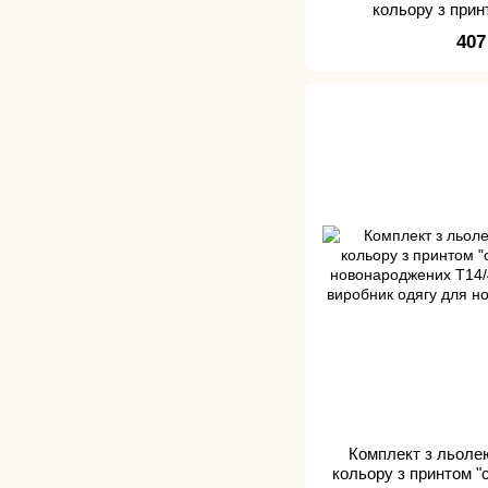
кольору з прин
новона
407
Комплект з льоле
кольору з принтом "