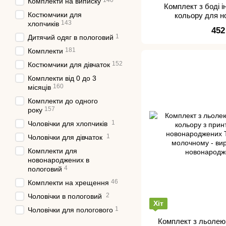
140
Комплекти на виписку
Комплект з боді 
Костюмчики для
кольору для 
143
хлопчиків
452
1
Дитячий одяг в пологовий
181
Комплекти
152
Костюмчики для дівчаток
Комплекти від 0 до 3
160
місяців
Комплекти до одного
157
року
1
Чоловічки для хлопчиків
1
Чоловічки для дівчаток
Комплекти для
новонароджених в
4
пологовий
46
Комплекти на хрещення
2
Чоловічки в пологовий
Хіт
1
Чоловічки для пологового
Комплект з льолею