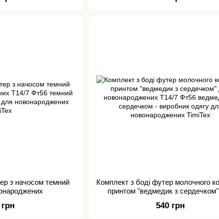
тер з начосом темний
Комплект з боді футер молочного к
вонароджених
принтом "ведмедик з сердечком"
новонароджених
 грн
540 грн