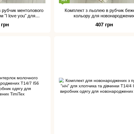
в рубчик ментолового
Комплект з льолею в рубчик беж
м "I love you" для
кольору для новонароджени
роджених
 грн
407 грн