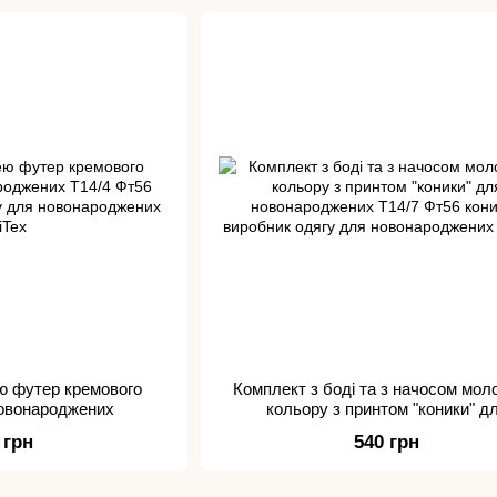
ю футер кремового
Комплект з боді та з начосом мол
новонароджених
кольору з принтом "коники" д
новонароджених
 грн
540 грн