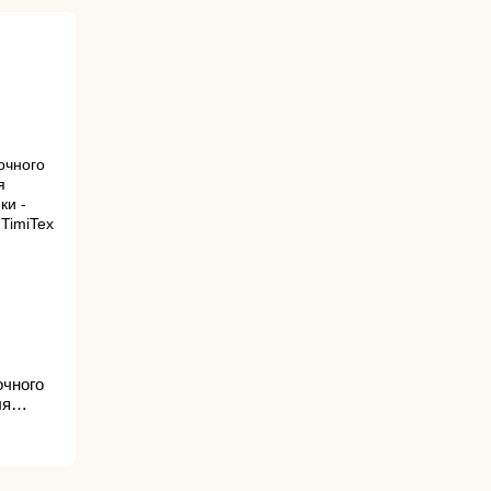
очного
ля