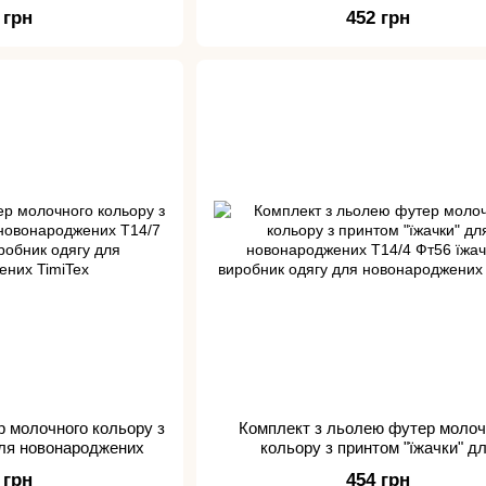
роджених
 грн
452 грн
р молочного кольору з
Комплект з льолею футер молоч
для новонароджених
кольору з принтом "їжачки" д
новонароджених
 грн
454 грн