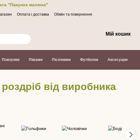
лата "Пакунок малюка"
магазин
Оплата і доставка
Обмін та повернення
Мій кошик
Повзунки
Піжами
Пісочники
Футболки
Аксесуари
 роздріб від виробника