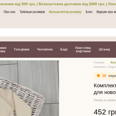
влення від 500 грн. | Безкоштовна доставка від 2000 грн. | Оп
Про нас
Таблиця розмірів
Калькулятор розміру
Блог
Відгуки про 
ти
ивні
Лонгсліви,
Гольфики
Чоловічки
Боді
Штанці
юми
кофтинки
Головна
Кат
Комплект з боді
10
пере
Комплект
для нов
Немає в наявн
452 гр