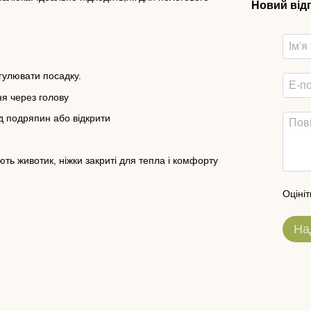
Новий від
егулювати посадку.
ня через голову
ід подряпин або відкрити
ють животик, ніжки закриті для тепла і комфорту
Оцініт
На