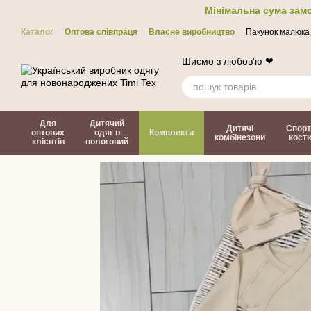
Перейти до основного контенту
Мінімальна сума замо
Каталог
Оптова співпраця
Власне виробництво
Пакунок малюка
Контакти
ЗМІ про нас
Політика конфіденційності
Договір офер
Шиємо з любов'ю ❤
Для
Дитячий
Дитячі
Спорт
оптових
одяг в
Комплекти
комбінезони
кост
клієнтів
пологовий