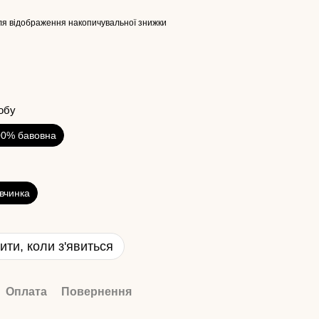
я відображення накопичувальної знижки
обу
00% бавовна
івчинка
ити, коли з'явиться
Оплата
Повернення