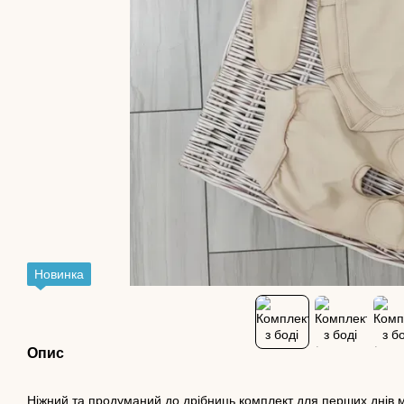
Новинка
Опис
Ніжний та продуманий до дрібниць комплект для перших днів м