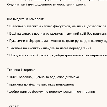
будинку так і для щоденного використання вдома.
Що входить в комплект:
* Шапочка з вузликом - м'яко фіксується, не тисне, дозволяє р
* Боді на запах з довгим рукавчиком - зручний крій без надяган
* Рукавички з відворотами - можна закрити ручки для захисту в
* Застібка на кнопках - швидке та легке перевдягання
* Повзунки на м'якій резинці - добре тримаються, не перетиска
Тканина інтерлок:
* 100% бавовна, щільна та водночас дихаюча
* приємна до тіла, не викликає подразнень
* добре тримає форму, не перекручується після прання
Догляд: