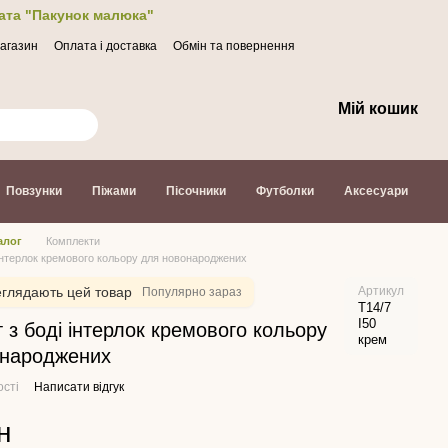
лата "Пакунок малюка"
магазин
Оплата і доставка
Обмін та повернення
Мій кошик
Повзунки
Піжами
Пісочники
Футболки
Аксесуари
алог
Комплекти
 інтерлок кремового кольору для новонароджених
глядають цей товар
Артикул
Популярно зараз
Т14/7
І50
 з боді інтерлок кремового кольору
крем
онароджених
ості
Написати відгук
н