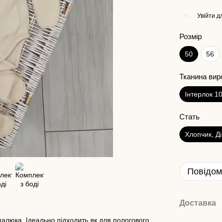
Увійти
дл
%
Розмір
50
56
Тканина вир
Інтерлок 1
Стать
Хлопчик, Д
Повідом
Доставка
алюка. Ідеально підходить,як для пологового