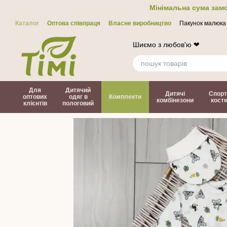
Перейти до основного контенту
Мінімальна сума замо
Каталог
Оптова співпраця
Власне виробництво
Пакунок малюка
Контакти
ЗМІ про нас
Політика конфіденційності
Договір офер
Шиємо з любов'ю ❤
Для
Дитячий
Дитячі
Спорт
оптових
одяг в
Комплекти
комбінезони
кост
клієнтів
пологовий