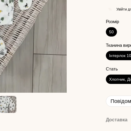
Увійти
дл
%
Розмір
50
Тканина вир
Інтерлок 1
Стать
Хлопчик, Д
Повідом
Доставка