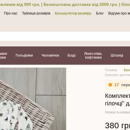
влення від 500 грн. | Безкоштовна доставка від 2000 грн. | Оп
Про нас
Таблиця розмірів
Калькулятор розміру
Блог
Відгуки про 
ти
ивні
Лонгсліви,
Гольфики
Чоловічки
Боді
Штанці
юми
кофтинки
Головна
Кат
Комплект дитячий
17
пере
Комплект
гілочці" 
Немає в наявн
380 гр