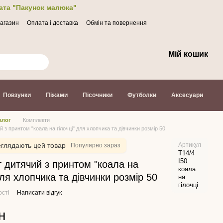
лата "Пакунок малюка"
магазин
Оплата і доставка
Обмін та повернення
Мій кошик
Повзунки
Піжами
Пісочники
Футболки
Аксесуари
алог
Комплекти
 з принтом "коала на гілочці" для хлопчика та дівчинки розмір 50
глядають цей товар
Артикул
Популярно зараз
Т14/4
І50
 дитячий з принтом "коала на
коала
для хлопчика та дівчинки розмір 50
на
гілочці
ості
Написати відгук
н