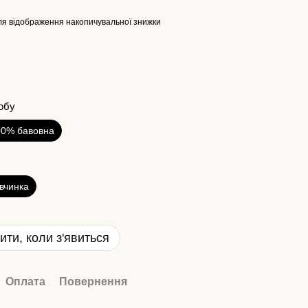
я відображення накопичувальної знижки
обу
00% бавовна
івчинка
ити, коли з'явиться
Оплата
Повернення