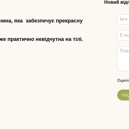
Новий від
анина, яка забезпечує прекрасну
же практично невідчутна на тілі.
Оцініт
На