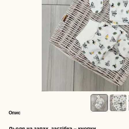
Опис
Льоля на запах, застібка – кнопки.