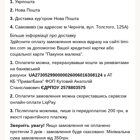
1.
Укрпошта
2.
Нова Пошта
3.
Доставка кур'єром Нова Пошта
4.
Самовивіз (за адресою м.Чернігів, вул. Толстого, 125А)
Більше інформації про доставку
Здійснити оплату замовлення можна відразу на сайті timi-
tex.com за допомогою Вашої кредитної картки або
соціальної карти "Пакунок малюка".
1.
Оплатити можна, перерахувавши кошти за реквізитами
на банківський
рахунок
UA273052990000026006016308124
в АТ
КБ "ПриватБанк" ФОП Кутовий Анатолій
Станіславович
ЄДРПОУ 2578803575
2.
Оплатити замовлення можна скориставшись сервісом
онлайн-оплати LiqPay.
3.
Післяплата можлива, лише із передоплатою 200 грн, в
якості гарантійного платежу.
Зверніть увагу!
Якщо замовлення не оплачено
протягом 3 днів - замовлення буде скасовано. Мінімальна
сума замовлення від 350грн.