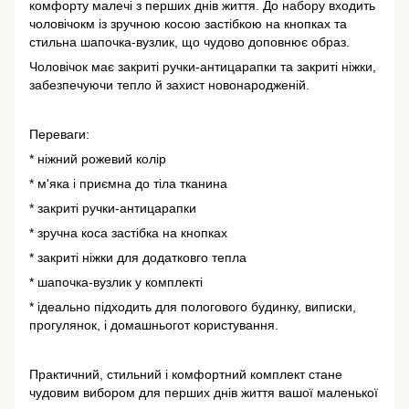
комфорту малечі з перших днів життя. До набору входить
чоловічокм із зручною косою застібкою на кнопках та
стильна шапочка-вузлик, що чудово доповнює образ.
Чоловічок має закриті ручки-антицарапки та закриті ніжки,
забезпечуючи тепло й захист новонародженій.
Переваги:
* ніжний рожевий колір
* м'яка і приємна до тіла тканина
* закриті ручки-антицарапки
* зручна коса застібка на кнопках
* закриті ніжки для додатковго тепла
* шапочка-вузлик у комплекті
* ідеально підходить для пологового будинку, виписки,
прогулянок, і домашньогот користування.
Практичний, стильний і комфортний комплект стане
чудовим вибором для перших днів життя вашої маленької