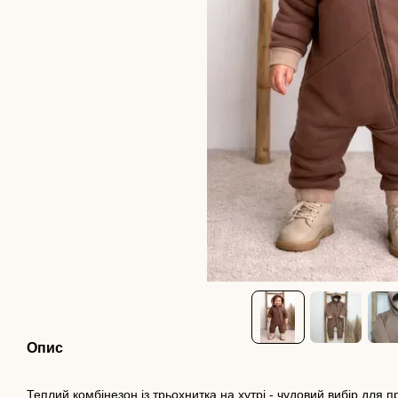
Опис
Теплий комбінезон із трьохнитка на хутрі - чудовий вибір для п