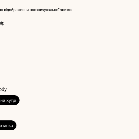
я відображення накопичувальної знижки
лір
обу
на хутрі
івчинка