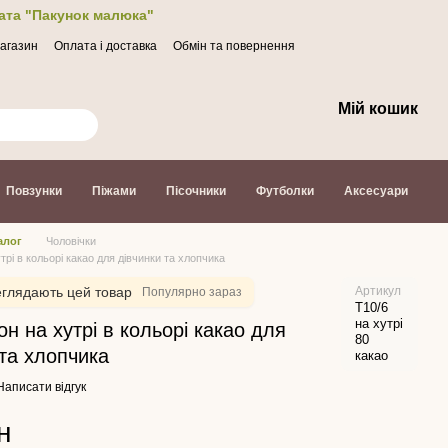
лата "Пакунок малюка"
магазин
Оплата і доставка
Обмін та повернення
Мій кошик
Повзунки
Піжами
Пісочники
Футболки
Аксесуари
алог
Чоловічки
трі в кольорі какао для дівчинки та хлопчика
глядають цей товар
Артикул
Популярно зараз
Т10/6
на хутрі
он на хутрі в кольорі какао для
80
 та хлопчика
какао
Написати відгук
н