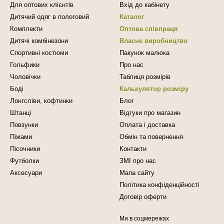
Для оптових клієнтів
Вхід до кабінету
Дитячий одяг в пологовий
Каталог
Комплекти
Оптова співпраця
Дитячі комбінезони
Власне виробництво
Спортивні костюми
Пакунок малюка
Гольфики
Про нас
Чоловічки
Таблиця розмірів
Боді
Калькулятор розміру
Лонгсліви, кофтинки
Блог
Штанці
Відгуки про магазин
Повзунки
Оплата і доставка
Піжами
Обмін та повернення
Пісочники
Контакти
Футболки
ЗМІ про нас
Аксесуари
Мапа сайту
Політика конфіденційності
Договір оферти
Ми в соцмережах