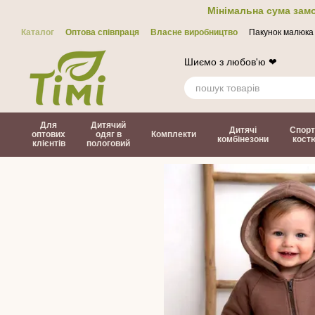
Перейти до основного контенту
Мінімальна сума замо
Каталог
Оптова співпраця
Власне виробництво
Пакунок малюка
Контакти
ЗМІ про нас
Політика конфіденційності
Договір офер
Шиємо з любов'ю ❤
Для
Дитячий
Дитячі
Спорт
оптових
одяг в
Комплекти
комбінезони
кост
клієнтів
пологовий