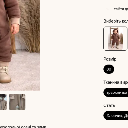
Увійти
дл
%
Виберіть ко
Розмір
80
Тканина вир
трьохнитка 
Стать
Хлопчик, Д
рохолодної осені та зими.