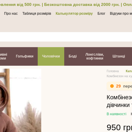
влення від 500 грн. | Безкоштовна доставка від 2000 грн. | Оп
Про нас
Таблиця розмірів
Калькулятор розміру
Блог
Відгуки про 
ти
ивні
Лонгсліви,
Гольфики
Чоловічки
Боді
Штанці
юми
кофтинки
Головна
Кат
Комбінезон на ху
29
пере
Комбінез
дівчинки
В наявності
950 гр