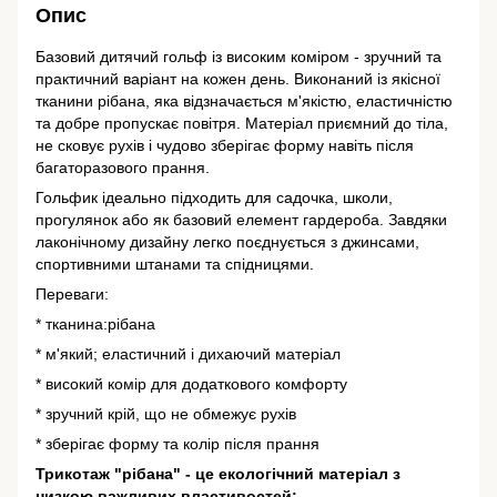
Опис
Базовий дитячий гольф із високим коміром - зручний та
практичний варіант на кожен день. Виконаний із якісної
тканини рібана, яка відзначається м'якістю, еластичністю
та добре пропускає повітря. Матеріал приємний до тіла,
не сковує рухів і чудово зберігає форму навіть після
багаторазового прання.
Гольфик ідеально підходить для садочка, школи,
прогулянок або як базовий елемент гардероба. Завдяки
лаконічному дизайну легко поєднується з джинсами,
спортивними штанами та спідницями.
Переваги:
* тканина:рібана
* м'який; еластичний і дихаючий матеріал
* високий комір для додаткового комфорту
* зручний крій, що не обмежує рухів
* зберігає форму та колір після прання
Трикотаж "рібана" - це екологічний матеріал з
низкою важливих властивостей: