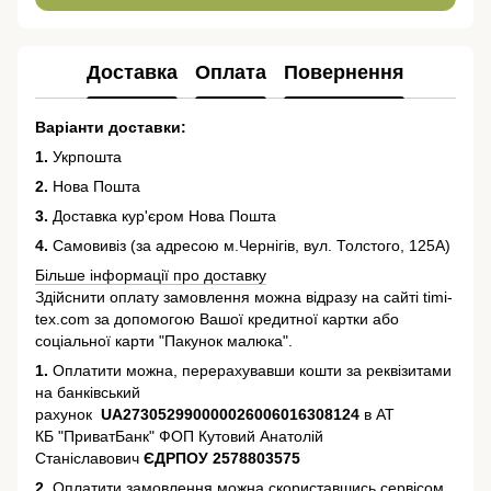
Доставка
Оплата
Повернення
Варіанти доставки:
1.
Укрпошта
2.
Нова Пошта
3.
Доставка кур'єром Нова Пошта
4.
Самовивіз (за адресою м.Чернігів, вул. Толстого, 125А)
Більше інформації про доставку
Здійснити оплату замовлення можна відразу на сайті timi-
tex.com за допомогою Вашої кредитної картки або
соціальної карти "Пакунок малюка".
1.
Оплатити можна, перерахувавши кошти за реквізитами
на банківський
рахунок
UA273052990000026006016308124
в АТ
КБ "ПриватБанк" ФОП Кутовий Анатолій
Станіславович
ЄДРПОУ 2578803575
2.
Оплатити замовлення можна скориставшись сервісом