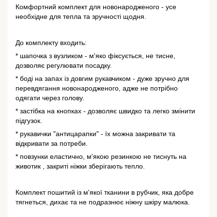
Комфортний комплект для новонародженого - усе
необхідне для тепла та зручності щодня.
До комплекту входить:
* шапочка з вузликом - м'яко фіксується, не тисне,
дозволяє регулювати посадку.
* боді на запах із довгим рукавчиком - дуже зручно для
перевдягання новонародженого, адже не потрібно
одягати через голову.
* застібка на кнопках - дозволяє швидко та легко змінити
підгузок.
* рукавички "антицарапки" - їх можна закривати та
відкривати за потреби.
* повзунки еластично, м'якою резинкою не тиснуть на
животик , закриті ніжки зберігають тепло.
Комплект пошитий із м'якої тканини в рубчик, яка добре
тягнеться, дихає та не подразнює ніжну шкіру малюка.