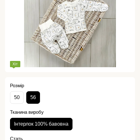
Хіт
Розмір
50
56
Тканина виробу
Інтерлок 100% бавовна
Стать