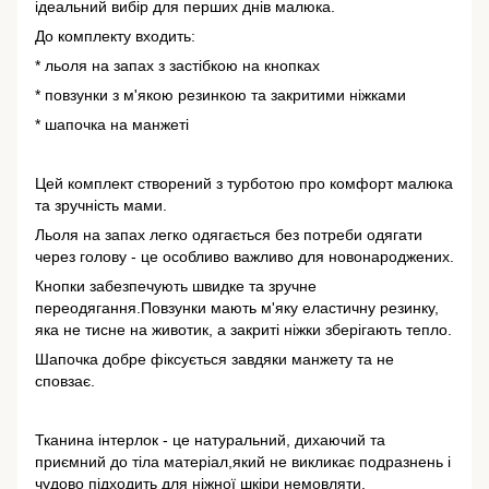
ідеальний вибір для перших днів малюка.
До комплекту входить:
* льоля на запах з застібкою на кнопках
* повзунки з м'якою резинкою та закритими ніжками
* шапочка на манжеті
Цей комплект створений з турботою про комфорт малюка
та зручність мами.
Льоля на запах легко одягається без потреби одягати
через голову - це особливо важливо для новонароджених.
Кнопки забезпечують швидке та зручне
переодягання.Повзунки мають м'яку еластичну резинку,
яка не тисне на животик, а закриті ніжки зберігають тепло.
Шапочка добре фіксується завдяки манжету та не
сповзає.
Тканина інтерлок - це натуральний, дихаючий та
приємний до тіла матеріал,який не викликає подразнень і
чудово підходить для ніжної шкіри немовляти.