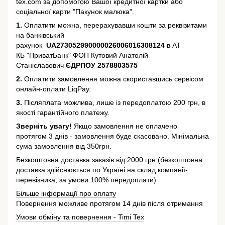
tex.com за допомогою Вашої кредитної картки або
соціальної карти "Пакунок малюка".
1.
Оплатити можна, перерахувавши кошти за реквізитами
на банківський
рахунок
UA273052990000026006016308124
в АТ
КБ "ПриватБанк" ФОП Кутовий Анатолій
Станіславович
ЄДРПОУ 2578803575
2.
Оплатити замовлення можна скориставшись сервісом
онлайн-оплати LiqPay.
3.
Післяплата можлива, лише із передоплатою 200 грн, в
якості гарантійного платежу.
Зверніть увагу!
Якщо замовлення не оплачено
протягом 3 днів - замовлення буде скасовано. Мінімальна
сума замовлення від 350грн.
Безкоштовна доставка заказів від 2000 грн.(безкоштовна
доставка здійснюється по Україні на склад компанії-
перевізника, за умови 100% передоплати)
Більше інформації про оплату
Повернення можливе протягом 14 днів після отримання
Умови обміну та повернення - Timi Tex