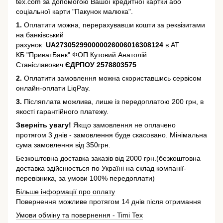
tex.com за допомогою Вашої кредитної картки або
соціальної карти "Пакунок малюка".
1.
Оплатити можна, перерахувавши кошти за реквізитами
на банківський
рахунок
UA273052990000026006016308124
в АТ
КБ "ПриватБанк" ФОП Кутовий Анатолій
Станіславович
ЄДРПОУ 2578803575
2.
Оплатити замовлення можна скориставшись сервісом
онлайн-оплати LiqPay.
3.
Післяплата можлива, лише із передоплатою 200 грн, в
якості гарантійного платежу.
Зверніть увагу!
Якщо замовлення не оплачено
протягом 3 днів - замовлення буде скасовано. Мінімальна
сума замовлення від 350грн.
Безкоштовна доставка заказів від 2000 грн.(безкоштовна
доставка здійснюється по Україні на склад компанії-
перевізника, за умови 100% передоплати)
Більше інформації про оплату
Повернення можливе протягом 14 днів після отримання
Умови обміну та повернення - Timi Tex