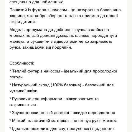
спеціально для найменших.
Пошитий із футера з начосом - це натуральна бавовняна
тканина, яка добре зберігає тепло та приємна до ніжної
шкіри дитини.
Модель продумана до дрібниць: зручна застібка на
кнопках по всій довжині дозволяє швидко переодягнути
малюка, а рукавички з відворотами легко закривають
ручки, захищаючи від подряпин.
Особливості:
* Теплий футер з начосом - ідеальний для прохолодної
погоди
* Натуральний склад (100% бавовна) - безпечний для
чутливої шкіри
* Рукавички-трансформери : відкриваються та
закриваються
* Зручні кнопки по всій довжині - швидке перевдягання
* М'який, еластичний матеріал - не сковує рухів малюка
* Ідеально підходить для сну, прогулянок і щоденного