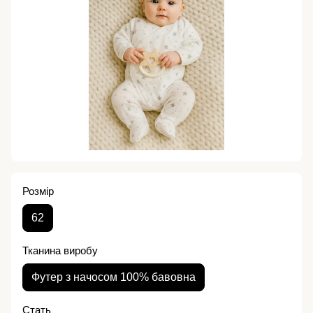
Розмір
62
Тканина виробу
Футер з начосом 100% бавовна
Стать