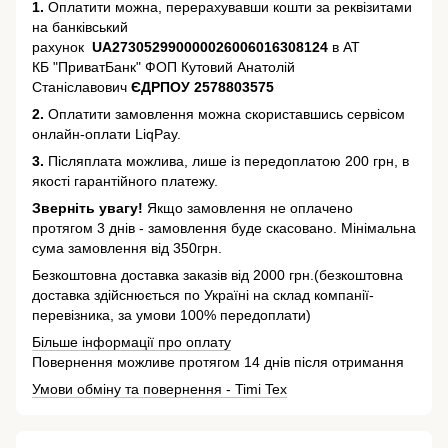
1.
Оплатити можна, перерахувавши кошти за реквізитами
на банківський
рахунок
UA273052990000026006016308124
в АТ
КБ "ПриватБанк" ФОП Кутовий Анатолій
Станіславович
ЄДРПОУ 2578803575
2.
Оплатити замовлення можна скориставшись сервісом
онлайн-оплати LiqPay.
3.
Післяплата можлива, лише із передоплатою 200 грн, в
якості гарантійного платежу.
Зверніть увагу!
Якщо замовлення не оплачено
протягом 3 днів - замовлення буде скасовано. Мінімальна
сума замовлення від 350грн.
Безкоштовна доставка заказів від 2000 грн.(безкоштовна
доставка здійснюється по Україні на склад компанії-
перевізника, за умови 100% передоплати)
Більше інформації про оплату
Повернення можливе протягом 14 днів після отримання
Умови обміну та повернення - Timi Tex