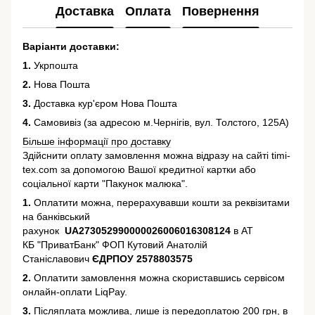
Доставка
Оплата
Повернення
Варіанти доставки:
1.
Укрпошта
2.
Нова Пошта
3.
Доставка кур'єром Нова Пошта
4.
Самовивіз (за адресою м.Чернігів, вул. Толстого, 125А)
Більше інформації про доставку
Здійснити оплату замовлення можна відразу на сайті timi-
tex.com за допомогою Вашої кредитної картки або
соціальної карти "Пакунок малюка".
1.
Оплатити можна, перерахувавши кошти за реквізитами
на банківський
рахунок
UA273052990000026006016308124
в АТ
КБ "ПриватБанк" ФОП Кутовий Анатолій
Станіславович
ЄДРПОУ 2578803575
2.
Оплатити замовлення можна скориставшись сервісом
онлайн-оплати LiqPay.
3.
Післяплата можлива, лише із передоплатою 200 грн, в