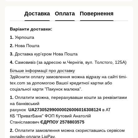
Доставка
Оплата
Повернення
Варіанти доставки:
1.
Укрпошта
2.
Нова Пошта
3.
Доставка кур'єром Нова Пошта
4.
Самовивіз (за адресою м.Чернігів, вул. Толстого, 125А)
Більше інформації про доставку
Здійснити оплату замовлення можна відразу на сайті timi-
tex.com за допомогою Вашої кредитної картки або
соціальної карти "Пакунок малюка".
1.
Оплатити можна, перерахувавши кошти за реквізитами
на банківський
рахунок
UA273052990000026006016308124
в АТ
КБ "ПриватБанк" ФОП Кутовий Анатолій
Станіславович
ЄДРПОУ 2578803575
2.
Оплатити замовлення можна скориставшись сервісом
онлайн-оплати LiqPay.