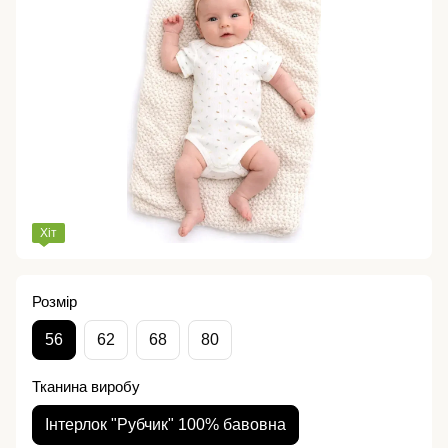
Хіт
Розмір
56
62
68
80
Тканина виробу
Інтерлок "Рубчик" 100% бавовна