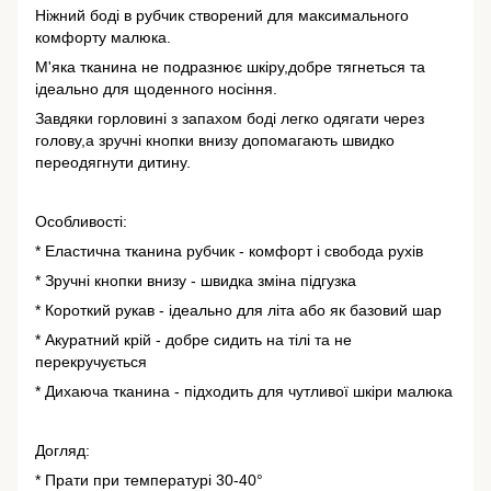
Ніжний боді в рубчик створений для максимального
комфорту малюка.
М'яка тканина не подразнює шкіру,добре тягнеться та
ідеально для щоденного носіння.
Завдяки горловині з запахом боді легко одягати через
голову,а зручні кнопки внизу допомагають швидко
переодягнути дитину.
Особливості:
* Еластична тканина рубчик - комфорт і свобода рухів
* Зручні кнопки внизу - швидка зміна підгузка
* Короткий рукав - ідеально для літа або як базовий шар
* Акуратний крій - добре сидить на тілі та не
перекручується
* Дихаюча тканина - підходить для чутливої шкіри малюка
Догляд:
* Прати при температурі 30-40°