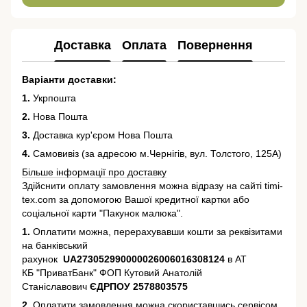
Доставка
Оплата
Повернення
Варіанти доставки:
1.
Укрпошта
2.
Нова Пошта
3.
Доставка кур'єром Нова Пошта
4.
Самовивіз (за адресою м.Чернігів, вул. Толстого, 125А)
Більше інформації про доставку
Здійснити оплату замовлення можна відразу на сайті timi-
tex.com за допомогою Вашої кредитної картки або
соціальної карти "Пакунок малюка".
1.
Оплатити можна, перерахувавши кошти за реквізитами
на банківський
рахунок
UA273052990000026006016308124
в АТ
КБ "ПриватБанк" ФОП Кутовий Анатолій
Станіславович
ЄДРПОУ 2578803575
2.
Оплатити замовлення можна скориставшись сервісом