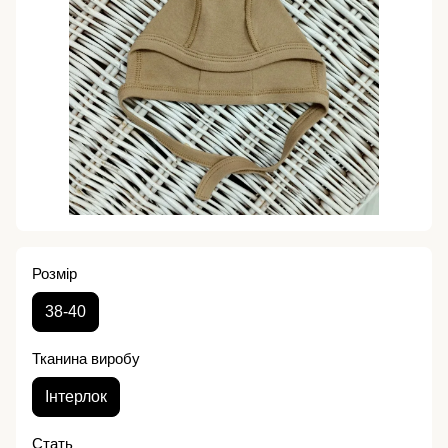
Розмір
38-40
Тканина виробу
Інтерлок
Стать