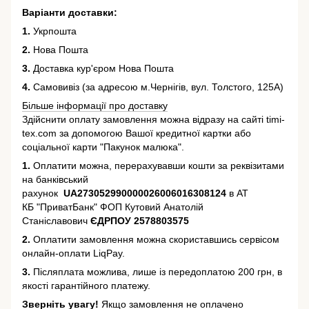
Варіанти доставки:
1.
Укрпошта
2.
Нова Пошта
3.
Доставка кур'єром Нова Пошта
4.
Самовивіз (за адресою м.Чернігів, вул. Толстого, 125А)
Більше інформації про доставку
Здійснити оплату замовлення можна відразу на сайті timi-
tex.com за допомогою Вашої кредитної картки або
соціальної карти "Пакунок малюка".
1.
Оплатити можна, перерахувавши кошти за реквізитами
на банківський
рахунок
UA273052990000026006016308124
в АТ
КБ "ПриватБанк" ФОП Кутовий Анатолій
Станіславович
ЄДРПОУ 2578803575
2.
Оплатити замовлення можна скориставшись сервісом
онлайн-оплати LiqPay.
3.
Післяплата можлива, лише із передоплатою 200 грн, в
якості гарантійного платежу.
Зверніть увагу!
Якщо замовлення не оплачено