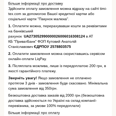
Більше інформації про доставку
Здійснити оплату замовлення можна відразу на сайті timi-
tex.com за допомогою Вашої кредитної картки або
соціальної карти "Пакунок малюка".
1.
Оплатити можна, перерахувавши кошти за реквізитами
на банківський
рахунок
UA273052990000026006016308124
в АТ
КБ "ПриватБанк" ФОП Кутовий Анатолій
Станіславович
ЄДРПОУ 2578803575
2.
Оплатити замовлення можна скориставшись сервісом
онлайн-оплати LiqPay.
3.
Післяплата можлива, лише із передоплатою 200 грн, в
якості гарантійного платежу.
Зверніть увагу!
Якщо замовлення не оплачено
протягом 3 днів - замовлення буде скасовано. Мінімальна
сума замовлення від 350грн.
Безкоштовна доставка заказів від 2000 грн.(безкоштовна
доставка здійснюється по Україні на склад компанії-
перевізника, за умови 100% передоплати)
Більше інформації про оплату