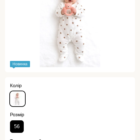
Новинка
Колір
Розмір
56