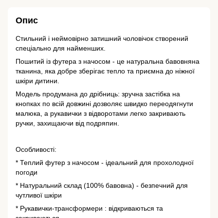
Опис
Стильний і неймовірно затишний чоловічок створений
спеціально для найменших.
Пошитий із футера з начосом - це натуральна бавовняна
тканина, яка добре зберігає тепло та приємна до ніжної
шкіри дитини.
Модель продумана до дрібниць: зручна застібка на
кнопках по всій довжині дозволяє швидко переодягнути
малюка, а рукавички з відворотами легко закривають
ручки, захищаючи від подряпин.
Особливості:
* Теплий футер з начосом - ідеальний для прохолодної
погоди
* Натуральний склад (100% бавовна) - безпечний для
чутливої шкіри
* Рукавички-трансформери : відкриваються та