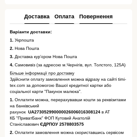
Доставка
Оплата
Повернення
Варіанти доставки:
1.
Укрпошта
2.
Нова Пошта
3.
Доставка кур'єром Нова Пошта
4.
Самовивіз (за адресою м.Чернігів, вул. Толстого, 125А)
Більше інформації про доставку
Здійснити оплату замовлення можна відразу на сайті timi-
tex.com за допомогою Вашої кредитної картки або
соціальної карти "Пакунок малюка".
1.
Оплатити можна, перерахувавши кошти за реквізитами
на банківський
рахунок
UA273052990000026006016308124
в АТ
КБ "ПриватБанк" ФОП Кутовий Анатолій
Станіславович
ЄДРПОУ 2578803575
2.
Оплатити замовлення можна скориставшись сервісом