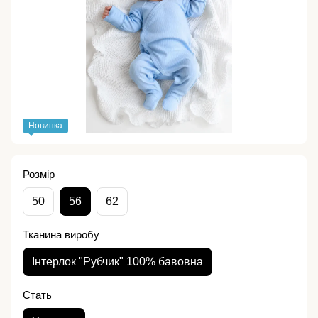
Новинка
Розмір
50
56
62
Тканина виробу
Інтерлок "Рубчик" 100% бавовна
Стать