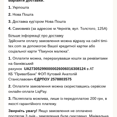
Варіанти доставки:
1.
Укрпошта
2.
Нова Пошта
3.
Доставка кур'єром Нова Пошта
4.
Самовивіз (за адресою м.Чернігів, вул. Толстого, 125А)
Більше інформації про доставку
Здійснити оплату замовлення можна відразу на сайті timi-
tex.com за допомогою Вашої кредитної картки або
соціальної карти "Пакунок малюка".
1.
Оплатити можна, перерахувавши кошти за реквізитами
на банківський
рахунок
UA273052990000026006016308124
в АТ
КБ "ПриватБанк" ФОП Кутовий Анатолій
Станіславович
ЄДРПОУ 2578803575
2.
Оплатити замовлення можна скориставшись сервісом
онлайн-оплати LiqPay.
3.
Післяплата можлива, лише із передоплатою 200 грн, в
якості гарантійного платежу.
Зверніть увагу!
Якщо замовлення не оплачено
протягом 3 днів - замовлення буде скасовано. Мінімальна