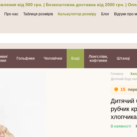
влення від 500 грн. | Безкоштовна доставка від 2000 грн. | Оп
Про нас
Таблиця розмірів
Калькулятор розміру
Блог
Відгуки про 
ти
ивні
Лонгсліви,
Гольфики
Чоловічки
Боді
Штанці
юми
кофтинки
Головна
Кат
Дитячий боді-за
15
пере
Дитячий 
рубчик к
хлопчика
В наявності