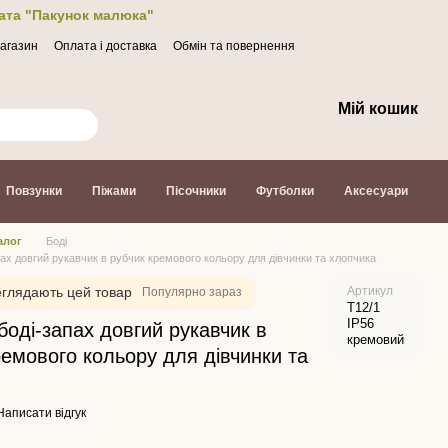
лата "Пакунок малюка"
магазин
Оплата і доставка
Обмін та повернення
Мій кошик
Повзунки
Піжами
Пісочники
Футболки
Аксесуари
алог
Боді
пах довгий рукавчик в рубчик кремового кольору для дівчинки та хлопчика
глядають цей товар
Артикул
Популярно зараз
Т12/1
ІР56
боді-запах довгий рукавчик в
кремовий
ремового кольору для дівчинки та
Написати відгук