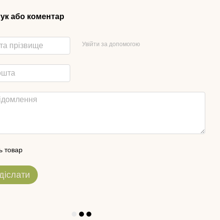
гук або коментар
Увійти за допомогою
ь товар
діслати