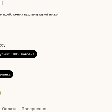
н
я відображення накопичувальної знижки
обу
Рубчик" 100% бавовна
івчинка
Оплата
Повернення