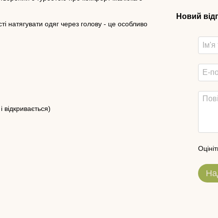
Новий від
ті натягувати одяг через голову - це особливо
і відкривається)
Оцініт
На