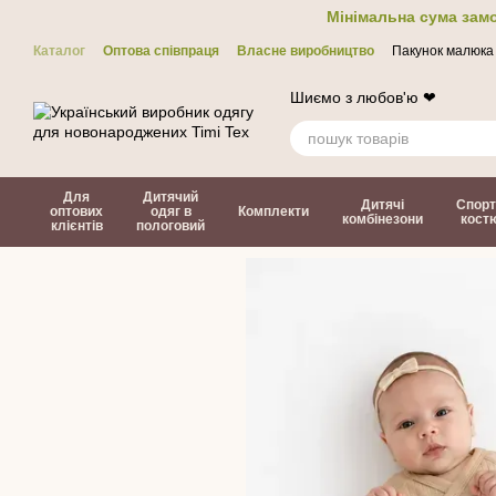
Перейти до основного контенту
Мінімальна сума замо
Каталог
Оптова співпраця
Власне виробництво
Пакунок малюка
Контакти
ЗМІ про нас
Політика конфіденційності
Договір офер
Шиємо з любов'ю ❤
Для
Дитячий
Дитячі
Спорт
оптових
одяг в
Комплекти
комбінезони
кост
клієнтів
пологовий