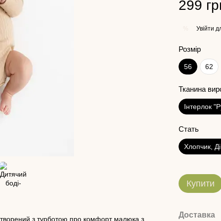
299 гр
Увійти
дл
%
Розмір
56
62
Тканина вир
Інтерлок "
Стать
Хлопчик, Д
Купити
Доставка
створений з турботою про комфорт малюка з