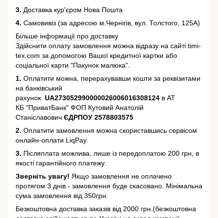
3.
Доставка кур'єром Нова Пошта
4.
Самовивіз (за адресою м.Чернігів, вул. Толстого, 125А)
Більше інформації про доставку
Здійснити оплату замовлення можна відразу на сайті timi-
tex.com за допомогою Вашої кредитної картки або
соціальної карти "Пакунок малюка".
1.
Оплатити можна, перерахувавши кошти за реквізитами
на банківський
рахунок
UA273052990000026006016308124
в АТ
КБ "ПриватБанк" ФОП Кутовий Анатолій
Станіславович
ЄДРПОУ 2578803575
2.
Оплатити замовлення можна скориставшись сервісом
онлайн-оплати LiqPay.
3.
Післяплата можлива, лише із передоплатою 200 грн, в
якості гарантійного платежу.
Зверніть увагу!
Якщо замовлення не оплачено
протягом 3 днів - замовлення буде скасовано. Мінімальна
сума замовлення від 350грн.
Безкоштовна доставка заказів від 2000 грн.(безкоштовна