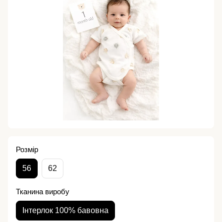
Розмір
56
62
Тканина виробу
Інтерлок 100% бавовна