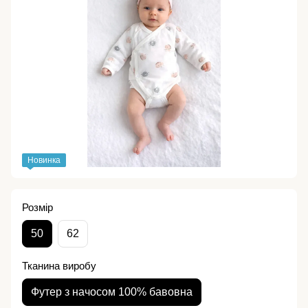
Новинка
Розмір
50
62
Тканина виробу
Футер з начосом 100% бавовна