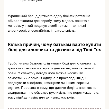
Український бренд дитячого одягу timi-tex ретельно
обирає тканини для виробу, тому модель пошита з
матеріалу, який поєднує в собі приємні тактильні
властивості, зносостійкість і натуральність.
Кілька причин, чому батькам варто купити
боді для хлопчика та дівчинки від Timi-Tex
Турботливим батькам слід купити боді для хлопчика та
дівчинки з легкого матеріалу для весни, літа та теплої
осені. У спекотну погоду його можна носити як
самостійний елемент одягу, а в прохолодніші дні
поєднувати з кофтою, штанцями чи іншим верхнім
одягом. Перевага в тому, що дитяче боді на кнопках не
задирається, не обмежує рухливість і не перетискає тіло,
тому підійде навіть для активних малюків.