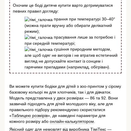
Охочим це боді дитяче купити варто дотримуватися
певних правил догляду:
прання при температурі 30–40°
(можна прати вручну або обирати делікатний
режим);
прасування лише за потребою і
при середній температурі;
сушіння природним методом,
але щоб одяг не вигорів і не втратив естетичний
вигляд не допускайте контакт із сонцем і
гарячими приладами (наприклад, обігрівач).
Ви можете купити бодіки для дітей з зоо-принтом у сірому
базовому кольорі як для хлопчиків, так і для дівчаток.
Модель представлена у двох розмірах — 86 та 92. Вони
зазвичай підходять для дітей молодшого віку, але для
правильного підбору рекомендуємо скористатися
«
Таблицею розмірів
», де наведені параметри для
кожного розміру або
онлайн-калькулятором
.
Якісний одяг для немовлят від виробника ТіміТекс —