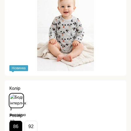
Новинка
Колір
Розмір
86
92