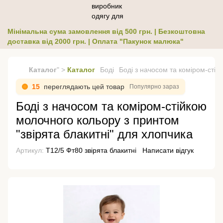
Мінімальна сума замовлення від 500 грн. | Безкоштовна
доставка від 2000 грн. | Оплата "Пакунок малюка"
Каталог
" >
Каталог
Боді
Боді з начосом та коміром-стій
15
переглядають цей товар
Популярно зараз
Боді з начосом та коміром-стійкою
молочного кольору з принтом
"звірята блакитні" для хлопчика
Артикул:
Т12/5 Фт80 звірята блакитні
Написати відгук