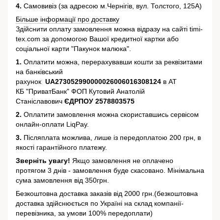
4.
Самовивіз (за адресою м.Чернігів, вул. Толстого, 125А)
Більше інформації про доставку
Здійснити оплату замовлення можна відразу на сайті timi-
tex.com за допомогою Вашої кредитної картки або
соціальної карти "Пакунок малюка".
1.
Оплатити можна, перерахувавши кошти за реквізитами
на банківський
рахунок
UA273052990000026006016308124
в АТ
КБ "ПриватБанк" ФОП Кутовий Анатолій
Станіславович
ЄДРПОУ 2578803575
2.
Оплатити замовлення можна скориставшись сервісом
онлайн-оплати LiqPay.
3.
Післяплата можлива, лише із передоплатою 200 грн, в
якості гарантійного платежу.
Зверніть увагу!
Якщо замовлення не оплачено
протягом 3 днів - замовлення буде скасовано. Мінімальна
сума замовлення від 350грн.
Безкоштовна доставка заказів від 2000 грн.(безкоштовна
доставка здійснюється по Україні на склад компанії-
перевізника, за умови 100% передоплати)