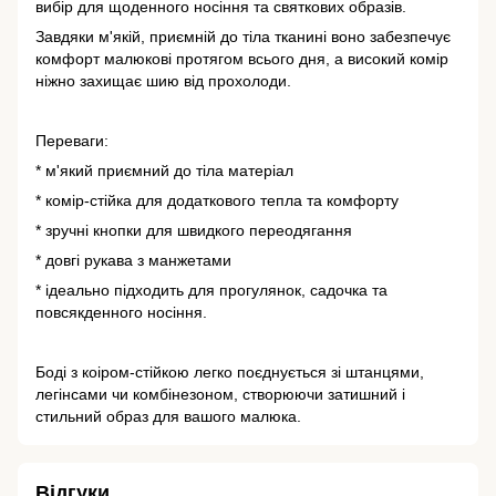
вибір для щоденного носіння та святкових образів.
Завдяки м'якій, приємній до тіла тканині воно забезпечує
комфорт малюкові протягом всього дня, а високий комір
ніжно захищає шию від прохолоди.
Переваги:
* м'який приємний до тіла матеріал
* комір-стійка для додаткового тепла та комфорту
* зручні кнопки для швидкого переодягання
* довгі рукава з манжетами
* ідеально підходить для прогулянок, садочка та
повсякденного носіння.
Боді з коіром-стійкою легко поєднується зі штанцями,
легінсами чи комбінезоном, створюючи затишний і
стильний образ для вашого малюка.
Відгуки